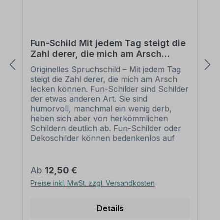
Fun-Schild Mit jedem Tag steigt die
Zahl derer, die mich am Arsch
lecken können
Originelles Spruchschild – Mit jedem Tag
steigt die Zahl derer, die mich am Arsch
lecken können. Fun-Schilder sind Schilder
der etwas anderen Art. Sie sind
humorvoll, manchmal ein wenig derb,
heben sich aber von herkömmlichen
Schildern deutlich ab. Fun-Schilder oder
Dekoschilder können bedenkenlos auf
Privatgrundstücken eingesetzt oder als
originelles Geschenk weitergegeben
werden. Unsere Fun-Schilder sind als
Regulärer Preis:
Ab
12,50 €
Standardschilder oder in einer
Preise inkl. MwSt. zzgl. Versandkosten
individualisierten Ausführung erhältlich.
Merkmale des Fun-Schildes /
Dekoschildes Mit jedem Tag steigt die Zahl
Details
derer, die mich am Arsch lecken können -