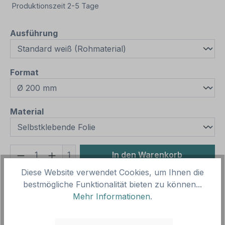
Produktionszeit 2-5 Tage
auswählen
Ausführung
auswählen
Format
auswählen
Material
Produkt Anzahl: Gib den gewünschten We
1
In den Warenkorb
Diese Website verwendet Cookies, um Ihnen die
Produktnummer:
SH12390.1
bestmögliche Funktionalität bieten zu können...
Vorlagenummer:
VB- FUN-11
Mehr Informationen
.