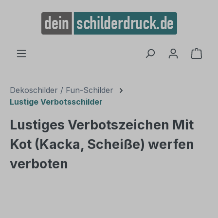
alt springen
Ware
Dekoschilder / Fun-Schilder
Lustige Verbotsschilder
Lustiges Verbotszeichen Mit
Kot (Kacka, Scheiße) werfen
verboten
Bildergalerie überspringen