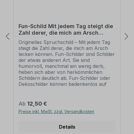
Fun-Schild Mit jedem Tag steigt die
Zahl derer, die mich am Arsch
lecken können
Originelles Spruchschild – Mit jedem Tag
steigt die Zahl derer, die mich am Arsch
lecken können. Fun-Schilder sind Schilder
der etwas anderen Art. Sie sind
humorvoll, manchmal ein wenig derb,
heben sich aber von herkömmlichen
Schildern deutlich ab. Fun-Schilder oder
Dekoschilder können bedenkenlos auf
Privatgrundstücken eingesetzt oder als
originelles Geschenk weitergegeben
werden. Unsere Fun-Schilder sind als
Regulärer Preis:
Ab
12,50 €
Standardschilder oder in einer
Preise inkl. MwSt. zzgl. Versandkosten
individualisierten Ausführung erhältlich.
Merkmale des Fun-Schildes /
Dekoschildes Mit jedem Tag steigt die Zahl
Details
derer, die mich am Arsch lecken können -