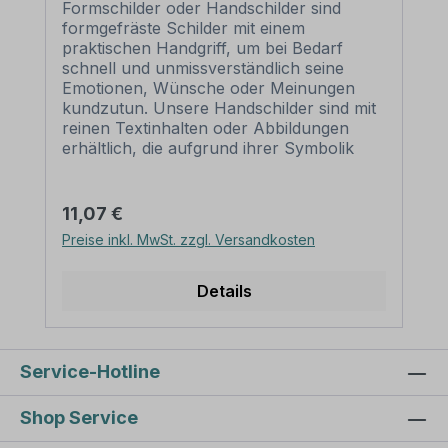
Formschilder oder Handschilder sind
formgefräste Schilder mit einem
praktischen Handgriff, um bei Bedarf
schnell und unmissverständlich seine
Emotionen, Wünsche oder Meinungen
kundzutun. Unsere Handschilder sind mit
reinen Textinhalten oder Abbildungen
erhältlich, die aufgrund ihrer Symbolik
keine weiteren Erklärung bedürfen.
Benutzen Sie Formschilder im Büro, auf
Hochzeiten oder Partys – mit dieser
Regulärer Preis:
11,07 €
auffälligen Art der Komunikation bringen
Preise inkl. MwSt. zzgl. Versandkosten
Sie die jeweilige Aussage in der Regel zur
allgemeinen Belustigung auf den Punkt.
Unsere Handschilder sind in zahlreichen
Details
Standardausführungen und jeweils zwei
Größen erhältich, können aber auch mit
individuellen Textinhalten für eine
bedarfsbezogene Nutzung erworben
Service-Hotline
werden. Merkmale des Formschildes /
Handschildes – Du bist die Geilste –
Shop Service
Textschild Ausführung: ein- oder