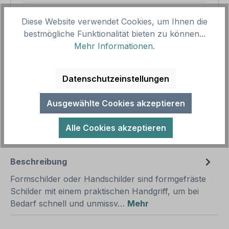
Gesamtpreis
11,07 €
Diese Website verwendet Cookies, um Ihnen die
Preise inkl. MwSt. zzgl. Versandkosten
bestmögliche Funktionalität bieten zu können...
Aufgrund von Neuberechnungen im Warenkorb sind
Mehr Informationen
.
abweichende Endpreise möglich.
Datenschutzeinstellungen
Produkt Anzahl: Gib den gewünschten We
1
In den Warenkorb
Ausgewählte Cookies akzeptieren
Produktnummer:
SH19740
Vorlagenummer:
FUN-HS-81
Alle Cookies akzeptieren
Beschreibung
Formschilder oder Handschilder sind formgefräste
Schilder mit einem praktischen Handgriff, um bei
Bedarf schnell und unmissv…
Mehr