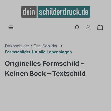
alt springen
Ware
Dekoschilder / Fun-Schilder
Formschilder für alle Lebenslagen
Originelles Formschild –
Keinen Bock – Textschild
Bildergalerie überspringen