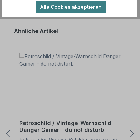
Alle Cookies akzeptieren
Produktgalerie überspringen
Ähnliche Artikel
Retroschild / Vintage-Warnschild
Danger Gamer - do not disturb
Retro- oder Vintage-Schilder erinnern an