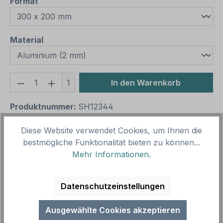
auswählen
Format
auswählen
Material
Produkt Anzahl: Gib den gewünschten We
1
In den Warenkorb
Produktnummer:
SH12344
Vorlagenummer:
VIN-256
Diese Website verwendet Cookies, um Ihnen die
bestmögliche Funktionalität bieten zu können...
Beschreibung
Mehr Informationen
.
Retro- oder Vintage-Schilder erinnern an die "gute
alte Zeit" und erfreuen sich mit ihrem nostalgischen
Datenschutzeinstellungen
Aussehen großer Beli…
Mehr
Ausgewählte Cookies akzeptieren