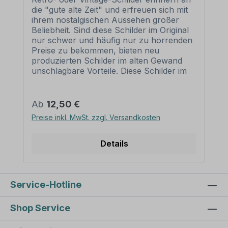
die "gute alte Zeit" und erfreuen sich mit
ihrem nostalgischen Aussehen großer
Beliebheit. Sind diese Schilder im Original
nur schwer und häufig nur zu horrenden
Preise zu bekommen, bieten neu
produzierten Schilder im alten Gewand
unschlagbare Vorteile. Diese Schilder im
Retro- oder Vintage-Look sind in
zahlreichen Ausführungen erhältlich, mit
Motiven oder nur Textinhalten, die je nach
Regulärer Preis:
Ab
12,50 €
Artikel individuallisiert werden können. Die
Preise inkl. MwSt. zzgl. Versandkosten
Patina (Kratzer und Beschädigungen) ist
nicht echt, sondern nur aufgedruckt,
dennoch wirken diese Schilder alt, so als
Details
wären sie vor Jahrzehnten produziert
worden. Unsere hochwertigen Retro- und
Vintage-Schilder werden aus 2 mm
Hartaluminium gefertigt, sie sind wetterfest
Service-Hotline
und in vielen Größen erhältlich.
Verschenken Sie diese dekorativen
Shop Service
Schilder als Standardartikel oder mit
angepaßten Textinhalten zum Geburtstag,