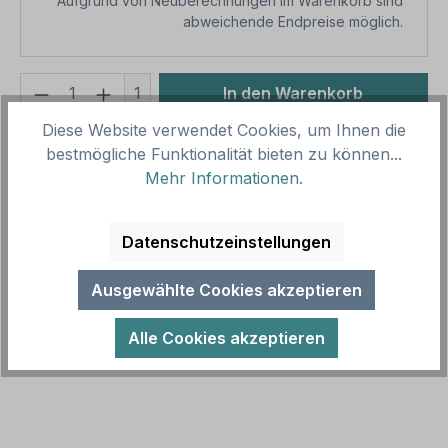
Aufgrund von Neuberechnungen im Warenkorb sind
abweichende Endpreise möglich.
Produkt Anzahl: Gib den gewünschten We
1
In den Warenkorb
Diese Website verwendet Cookies, um Ihnen die
Produktnummer:
SH17199
bestmögliche Funktionalität bieten zu können...
Vorlagenummer:
HW-TS-160
Mehr Informationen
.
Beschreibung
Datenschutzeinstellungen
Wegschild Radfahrer, bitte klingeln, wenn Sie sich
Ausgewählte Cookies akzeptieren
von hinten Fußgängern nähern. Diese Schild ist in
diversen Größen erhältl…
Mehr
Alle Cookies akzeptieren