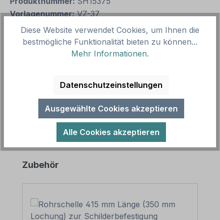
Produktnummer:
SH15375
Vorlagenummer:
VZ-37
Diese Website verwendet Cookies, um Ihnen die
bestmögliche Funktionalität bieten zu können...
Beschreibung
Mehr Informationen
.
Verkehrsschild Kirchenschild Heilige Messe –
Standardschild oder mit individuellen Zeitangaben.
Datenschutzeinstellungen
Merkmale des Verkehrssc…
Mehr
Ausgewählte Cookies akzeptieren
Alle Cookies akzeptieren
Produktgalerie überspringen
Zubehör