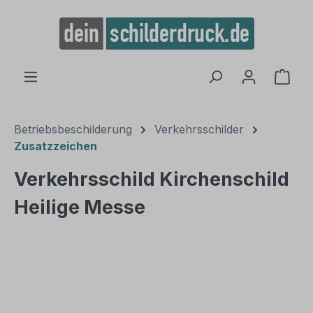
alt springen
Ware
Betriebsbeschilderung
Verkehrsschilder
Zusatzzeichen
Verkehrsschild Kirchenschild
Heilige Messe
Bildergalerie überspringen