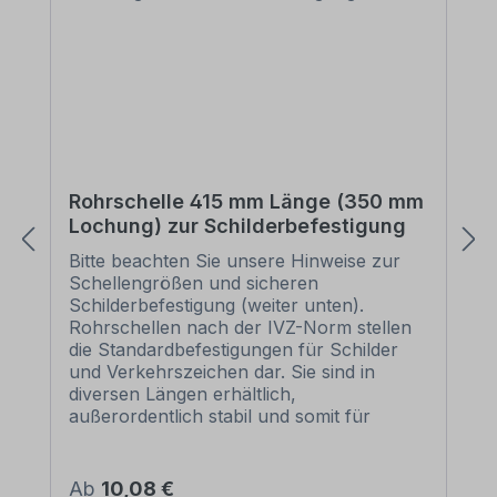
Rohrschelle 415 mm Länge (350 mm
Lochung) zur Schilderbefestigung
Bitte beachten Sie unsere Hinweise zur
Schellengrößen und sicheren
Schilderbefestigung (weiter unten).
Rohrschellen nach der IVZ-Norm stellen
die Standardbefestigungen für Schilder
und Verkehrszeichen dar. Sie sind in
diversen Längen erhältlich,
außerordentlich stabil und somit für
dauerhafte Befestigungen von
Aluminiumschildern bestens geeignet. Für
eine sichere Befestigung von Schildern mit
Regulärer Preis:
Ab
10,08 €