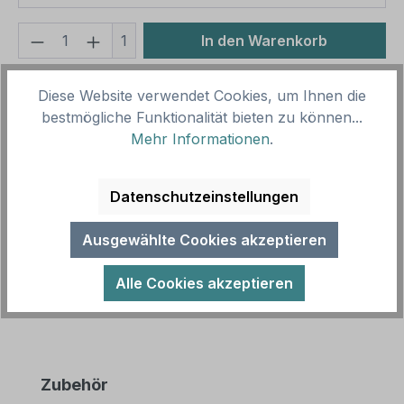
Produkt Anzahl: Gib den gewünschten We
1
In den Warenkorb
Produktnummer:
SH15005
Diese Website verwendet Cookies, um Ihnen die
Vorlagenummer:
VZ-1024-21
bestmögliche Funktionalität bieten zu können...
Mehr Informationen
.
Beschreibung
Datenschutzeinstellungen
Verkehrsschild Carsharing - Fahrgemeinschaften
frei – VZ 1024-21 gemäß neuer StVO Novelle 2020.
Ausgewählte Cookies akzeptieren
Merkmale des Verkehrssc…
Mehr
Alle Cookies akzeptieren
Produktgalerie überspringen
Zubehör