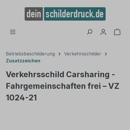
alt springen
Ware
Betriebsbeschilderung
Verkehrsschilder
Zusatzzeichen
Verkehrsschild Carsharing -
Fahrgemeinschaften frei – VZ
1024-21
Bildergalerie überspringen