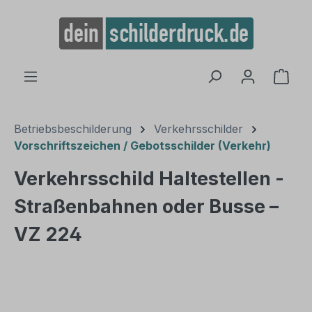
alt springen
Ware
Betriebsbeschilderung
Verkehrsschilder
Vorschriftszeichen / Gebotsschilder (Verkehr)
Verkehrsschild Haltestellen -
Straßenbahnen oder Busse –
VZ 224
Bildergalerie überspringen