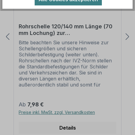
Rohrschelle 120/140 mm Länge (70
mm Lochung) zur
Schilderbefestigung
Bitte beachten Sie unsere Hinweise zur
Schellengrößen und sicheren
Schilderbefestigung (weiter unten).
Rohrschellen nach der IVZ-Norm stellen
die Standardbefestigungen für Schilder
und Verkehrszeichen dar. Sie sind in
diversen Längen erhältlich,
außerordentlich stabil und somit für
dauerhafte Befestigungen von
Aluminiumschildern bestens geeignet. Für
eine sichere Befestigung von Schildern mit
Regulärer Preis:
Ab
7,98 €
einer Höhe über 200 mm werden zwei
Preise inkl. MwSt. zzgl. Versandkosten
Rohrschellen benötigt. Merkmale dieser
Rohrschelle zur Schilderbefestigung:
Norm: nach IVZ Material: Stahl,
Details
feuerverzinkt Ausführung: zweiteilig zum