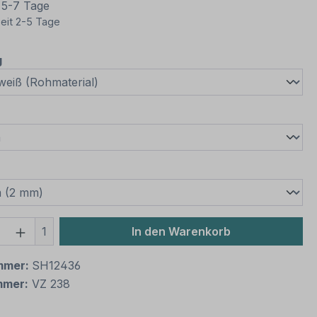
t 5-7 Tage
eit 2-5 Tage
auswählen
g
wählen
swählen
 Anzahl: Gib den gewünschten Wert ein 
1
In den Warenkorb
mmer:
SH12436
mmer:
VZ 238