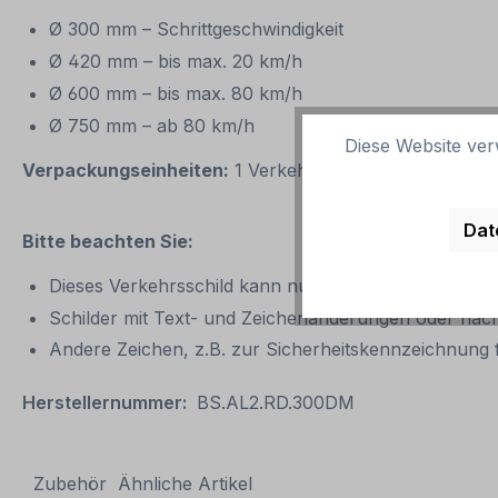
Ø 300 mm – Schrittgeschwindigkeit
Ø 420 mm – bis max. 20 km/h
Ø 600 mm – bis max. 80 km/h
Ø 750 mm – ab 80 km/h
Diese Website ver
Verpackungseinheiten:
1 Verkehrszeichen / Verkehrss
Dat
Bitte beachten Sie:
Dieses Verkehrsschild kann nur unverändert gemäß d
Schilder mit Text- und Zeichenänderungen oder nach
Andere Zeichen, z.B. zur Sicherheitskennzeichnung f
Herstellernummer:
BS.AL2.RD.300DM
Zubehör
Ähnliche Artikel