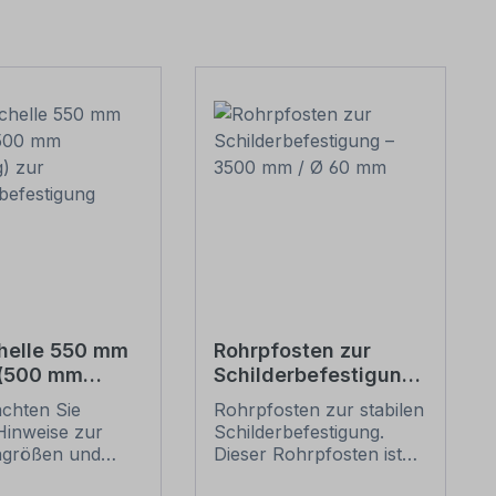
helle 550 mm
Rohrpfosten zur
 (500 mm
Schilderbefestigung
g) zur
– 3500 mm / Ø 60
achten Sie
Rohrpfosten zur stabilen
erbefestigung
mm
Hinweise zur
Schilderbefestigung.
ngrößen und
Dieser Rohrpfosten ist
n
für alle Rohrschellen mit