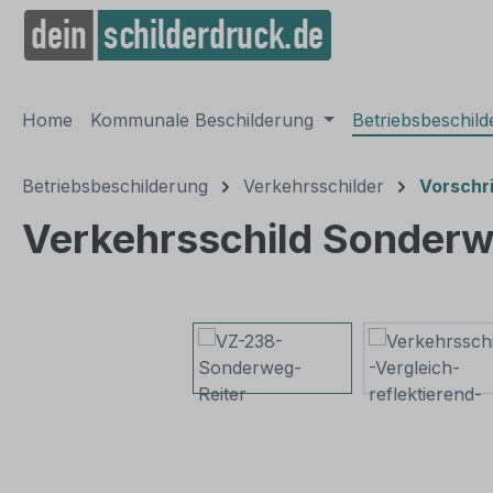
springen
Zur Hauptnavigation springen
Home
Kommunale Beschilderung
Betriebsbeschil
Betriebsbeschilderung
Verkehrsschilder
Vorschri
Verkehrsschild Sonderw
Bildergalerie überspringen