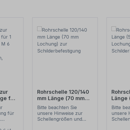
zur
Rohrschelle 120/140
Rohrsc
ge für
mm Länge (70 mm
Länge
(je 2 M
Lochung) zur
Lochun
ur
Bitte beachten Sie
Bitte be
Schilderbefestigung
Schild
ung für
unsere Hinweise zur
unsere 
ben,
.
Schellengrößen und
Schelle
sicheren
sichere