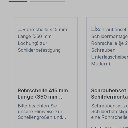
Produktgalerie überspringen
Rohrschelle 415 mm
Schraubenset 
Länge (350 mm
Schildermonta
Lochung) zur
1 Rohrschelle 
Bitte beachten Sie
Schraubenset z
Schilderbefestigung
6 Schrauben,
unsere Hinweise zur
Schilderbefestig
Unterlegschei
Schellengrößen und
eine Rohrschelle
Muttern)
sicheren
Merkmale dieses