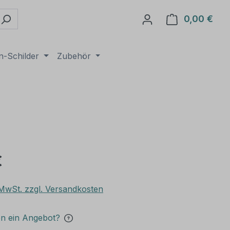
0,00 €
Ware
n-Schilder
Zubehör
€
. MwSt. zzgl. Versandkosten
en ein Angebot?