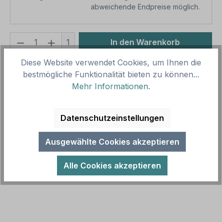
abweichende Endpreise möglich.
Produkt Anzahl: Gib den gewünschten We
1
In den Warenkorb
Diese Website verwendet Cookies, um Ihnen die
Produktnummer:
SH11980
bestmögliche Funktionalität bieten zu können...
Vorlagenummer:
VZ-K-23
Mehr Informationen
.
Beschreibung
Datenschutzeinstellungen
Parkplatzschild Auf dem gesamten
Parkplatzgelände gilt die StVO rechts vor links als
Ausgewählte Cookies akzeptieren
Kombinationsschild mit Zusatztext. Komb…
Mehr
Alle Cookies akzeptieren