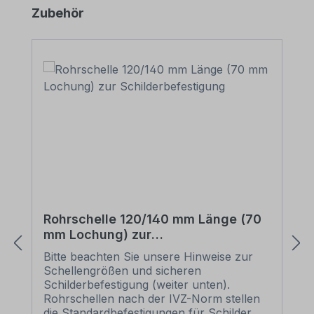
Produktgalerie überspringen
Zubehör
Rohrschelle 120/140 mm Länge (70
mm Lochung) zur
Schilderbefestigung
Bitte beachten Sie unsere Hinweise zur
Schellengrößen und sicheren
Schilderbefestigung (weiter unten).
Rohrschellen nach der IVZ-Norm stellen
die Standardbefestigungen für Schilder