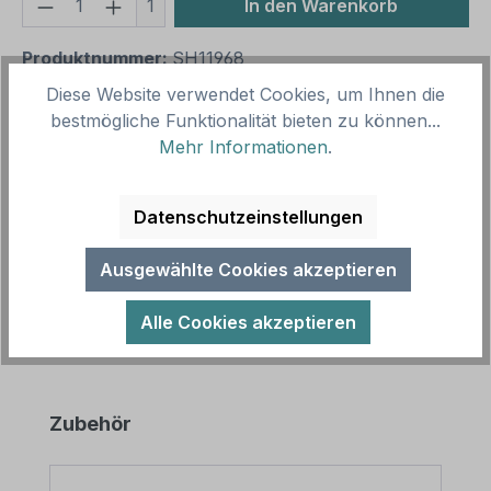
Produkt Anzahl: Gib den gewünschten We
1
In den Warenkorb
Produktnummer:
SH11968
Vorlagenummer:
VZ-K-09
Diese Website verwendet Cookies, um Ihnen die
bestmögliche Funktionalität bieten zu können...
Mehr Informationen
.
Beschreibung
Schild Achtung Kinder als Kombinationsschild mit
Datenschutzeinstellungen
Zusatztext. Kinderschilder werden in kinderreichen
Ortsteilen, an Schulwege…
Mehr
Ausgewählte Cookies akzeptieren
Alle Cookies akzeptieren
Produktgalerie überspringen
Zubehör