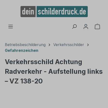
alt springen
Ware
Betriebsbeschilderung
Verkehrsschilder
Gefahrenzeichen
Verkehrsschild Achtung
Radverkehr - Aufstellung links
– VZ 138-20
Bildergalerie überspringen