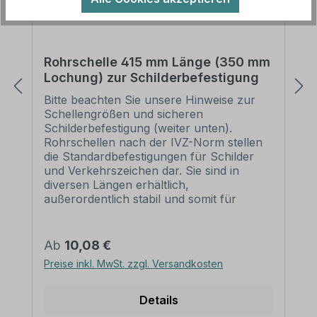
Rohrschelle 415 mm Länge (350 mm
Lochung) zur Schilderbefestigung
Bitte beachten Sie unsere Hinweise zur
Schellengrößen und sicheren
Schilderbefestigung (weiter unten).
Rohrschellen nach der IVZ-Norm stellen
die Standardbefestigungen für Schilder
und Verkehrszeichen dar. Sie sind in
diversen Längen erhältlich,
außerordentlich stabil und somit für
dauerhafte Befestigungen von
Aluminiumschildern bestens geeignet. Für
eine sichere Befestigung von Schildern mit
Regulärer Preis:
Ab
10,08 €
einer Höhe über 200 mm werden zwei
Preise inkl. MwSt. zzgl. Versandkosten
Rohrschellen benötigt. Merkmale dieser
Rohrschelle zur Schilderbefestigung:
Norm: nach IVZ Material: Stahl,
Details
feuerverzinkt Ausführung: zweiteilig zum