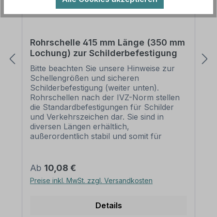
Rohrschelle 415 mm Länge (350 mm
Lochung) zur Schilderbefestigung
Bitte beachten Sie unsere Hinweise zur
Schellengrößen und sicheren
Schilderbefestigung (weiter unten).
Rohrschellen nach der IVZ-Norm stellen
die Standardbefestigungen für Schilder
und Verkehrszeichen dar. Sie sind in
diversen Längen erhältlich,
außerordentlich stabil und somit für
dauerhafte Befestigungen von
Aluminiumschildern bestens geeignet. Für
eine sichere Befestigung von Schildern mit
Regulärer Preis:
Ab
10,08 €
einer Höhe über 200 mm werden zwei
Preise inkl. MwSt. zzgl. Versandkosten
Rohrschellen benötigt. Merkmale dieser
Rohrschelle zur Schilderbefestigung:
Norm: nach IVZ Material: Stahl,
Details
feuerverzinkt Ausführung: zweiteilig zum