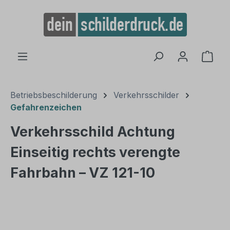
alt springen
Ware
Betriebsbeschilderung
Verkehrsschilder
Gefahrenzeichen
Verkehrsschild Achtung
Einseitig rechts verengte
Fahrbahn – VZ 121-10
Bildergalerie überspringen