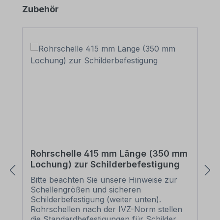
Produktgalerie überspringen
Zubehör
Rohrschelle 415 mm Länge (350 mm
Lochung) zur Schilderbefestigung
Bitte beachten Sie unsere Hinweise zur
Schellengrößen und sicheren
Schilderbefestigung (weiter unten).
Rohrschellen nach der IVZ-Norm stellen
die Standardbefestigungen für Schilder