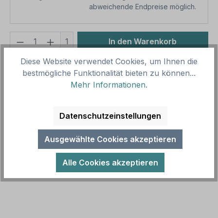
abweichende Endpreise möglich.
Produkt Anzahl: Gib den gewünschten We
1
In den Warenkorb
Diese Website verwendet Cookies, um Ihnen die
Produktnummer:
SH11711
bestmögliche Funktionalität bieten zu können...
Vorlagenummer:
E-LA-04
Mehr Informationen
.
Beschreibung
Datenschutzeinstellungen
Hinweisschild Stromtankstelle - Parken nur für
Elektrofahrzeuge zum Aufladen. Beschildern Sie
Ausgewählte Cookies akzeptieren
Bereiche und Parkflächen mit L…
Mehr
Alle Cookies akzeptieren