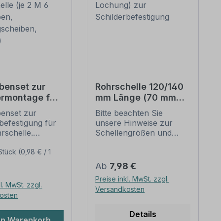
benset zur
Rohrschelle 120/140
ermontage für
mm Länge (70 mm
chelle (je 2 M
Lochung) zur
enset zur
Bitte beachten Sie
auben,
Schilderbefestigung
befestigung für
unsere Hinweise zur
egscheiben,
rschelle.
Schellengrößen und
n)
e dieses
sicheren
ensets zur
Schilderbefestigung
Stück
(0,98 € / 1
befestigung:
(weiter unten).
Regulärer Preis:
Ab
7,98 €
er Preis:
ung: Stahl,
Rohrschellen nach der
Preise inkl. MwSt. zzgl.
rzinkt
IVZ-Norm stellen die
l. MwSt. zzgl.
Versandkosten
ungseinheit -
Standardbefestigungen
osten
für Schilder und
hlitzschrauben
Verkehrszeichen dar. Sie
Details
en Warenkorb