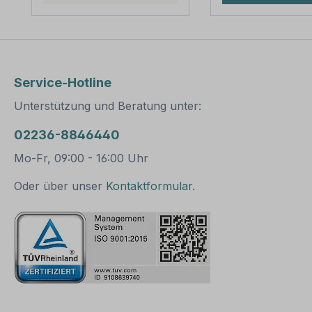
sind in diversen Längen
Wandstärke 2,
erhältlich,
Abmessungen: L
außerordentlich stabil
3.500 mm / Ø 6
und somit für dauerhafte
Verpackungseinhe
Befestigungen von
Rohrpfosten mit
Aluminiumschildern
Rohrkappe und
Service-Hotline
bestens geeignet. Für
Erdanker Bitte b
eine sichere Befestigung
Sie: Für einen sicheren
Unterstützung und Beratung unter:
von Schildern mit einer
Stand muß der P
Höhe über 200
mindestens 50 cm
02236-8846440
mm werden zwei
Erdreich einbeton
Rohrschellen benötigt.
werden.
Mo-Fr, 09:00 - 16:00 Uhr
Merkmale dieser
Rohrschelle zur
Oder über unser
Kontaktformular
.
Schilderbefestigung:
Norm: nach IVZ
Material: Stahl,
feuerverzinkt
Ausführung: zweiteilig
zum Verschrauben
Schellenlänge: ca. 550
mm Lochung zur
Schilderbefestigung: Loc