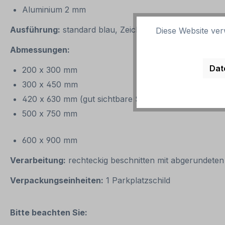
Aluminium 2 mm
Ausführung:
standard blau, Zeichen, Piktogramm weiß.
Diese Website ver
Abmessungen:
Dat
200 x 300 mm
300 x 450 mm
420 x 630 mm (gut sichtbare Standardgröße – wird
500 x 750 mm
600 x 900 mm
Verarbeitung:
rechteckig beschnitten mit abgerundeten
Verpackungseinheiten:
1 Parkplatzschild
Bitte beachten Sie: