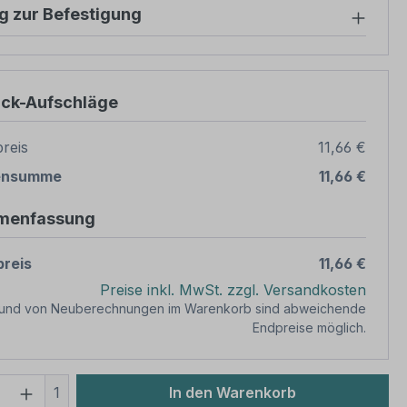
g zur Befestigung
ück-Aufschläge
reis
11,66 €
ensumme
11,66 €
menfassung
reis
11,66 €
Preise inkl. MwSt. zzgl. Versandkosten
rund von Neuberechnungen im Warenkorb sind abweichende
Endpreise möglich.
 Anzahl: Gib den gewünschten Wert ein 
1
In den Warenkorb