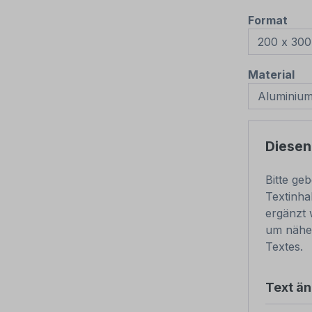
aus
Format
au
Material
Diesen
Bitte ge
Textinha
ergänzt 
um nähe
Textes.
Text ä