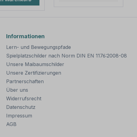
 2 Stück -
sind in diversen Längen
 2 Stück -
erhältlich,
heiben Bitte
außerordentlich stabil
 Sie: Für eine
und somit für dauerhafte
 Befestigung von
Befestigungen von
n mit einer Höhe
Aluminiumschildern
Informationen
00 mm werden
bestens geeignet. Für
hrschellen und
eine sichere Befestigung
Lern- und Bewegungspfade
uch zwei
von Schildern mit einer
ensätze
Höhe über 200
Spielplatzschilder nach Norm DIN EN 1176:2008-08
.
mm werden zwei
Unsere Maibaumschilder
Rohrschellen benötigt.
Unsere Zertifizierungen
Merkmale dieser
Rohrschelle zur
Partnerschaften
Schilderbefestigung:
Über uns
Norm: nach IVZ
Material: Stahl,
Widerrufsrecht
feuerverzinkt
Datenschutz
Ausführung: zweiteilig
Impressum
zum Verschrauben
Schellenlänge: ca. 120
AGB
mm für Pfosten / Ø 60
mm ca. 140 mm für