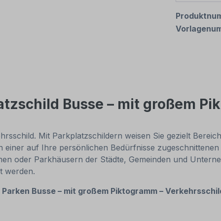
Produktnu
Vorlagenu
tzschild Busse – mit großem Pi
rsschild. Mit Parkplatzschildern weisen Sie gezielt Bereic
in einer auf Ihre persönlichen Bedürfnisse zugeschnittene
men oder Parkhäusern der Städte, Gemeinden und Unternehm
zt werden.
s
Parken Busse – mit großem Piktogramm – Verkehrsschild