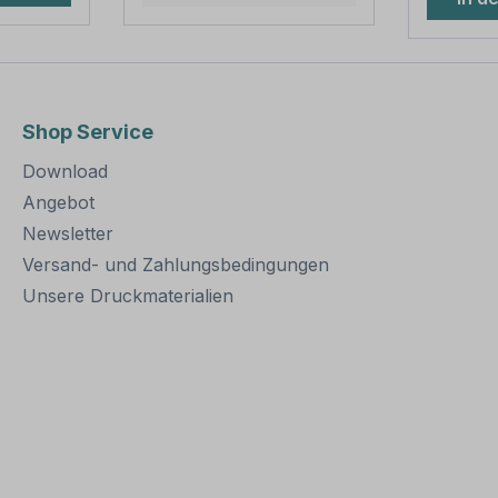
0 mm
sind in diversen Längen
M 6 x 16
änge
erhältlich,
Muttern
0 mm
außerordentlich stabil
Unterlegsc
iten: 1
und somit für dauerhafte
beachten
Befestigungen von
sichere
Aluminiumschildern
Schilder
Shop Service
eachten
bestens geeignet. Für
über 2
eine sichere Befestigung
zwei Ro
Download
fosten
von Schildern mit einer
somit a
 tief im
Höhe über 200
Schraub
Angebot
iert
mm werden zwei
benötigt
Newsletter
Rohrschellen benötigt.
Versand- und Zahlungsbedingungen
Merkmale dieser
Rohrschelle zur
Unsere Druckmaterialien
Schilderbefestigung:
Norm: nach IVZ
Material: Stahl,
feuerverzinkt
Ausführung: zweiteilig
zum Verschrauben
Schellenlänge: ca. 415
mm Lochung zur
Schilderbefestigung: Loc