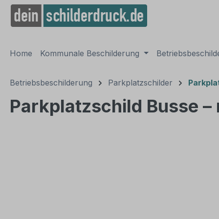
springen
Zur Hauptnavigation springen
Home
Kommunale Beschilderung
Betriebsbeschil
Betriebsbeschilderung
Parkplatzschilder
Parkpla
Parkplatzschild Busse –
Bildergalerie überspringen