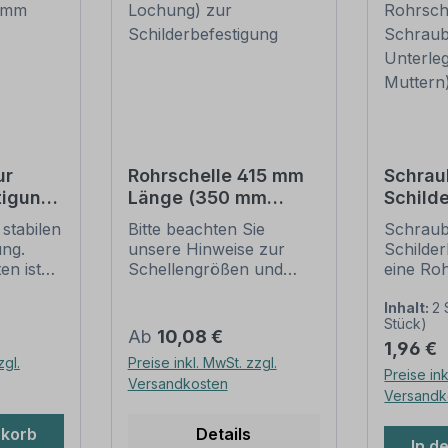
ur
Rohrschelle 415 mm
Schrau
tigung
Länge (350 mm
Schild
 60
Lochung) zur
1 Rohrs
stabilen
Bitte beachten Sie
Schraub
Schilderbefestigung
6 Schr
ung.
unsere Hinweise zur
Schilder
Unterl
en ist
Schellengrößen und
eine Roh
Mutter
llen mit
sicheren
Merkmal
ser von
Schilderbefestigung
Schraub
Inhalt:
2 
Stück)
(weiter unten).
Schilder
Regulärer Preis:
Ab
10,08 €
Regulär
1,96 €
Rohrschellen nach der
Ausführ
zgl.
Preise inkl. MwSt. zzgl.
IVZ-Norm stellen die
feuerve
Preise ink
Versandkosten
l,
Standardbefestigungen
Verpack
Versandk
chwere
für Schilder und
Set: 2 Stück -
Verkehrszeichen dar. Sie
Kreuzsc
nkorb
Details
In d