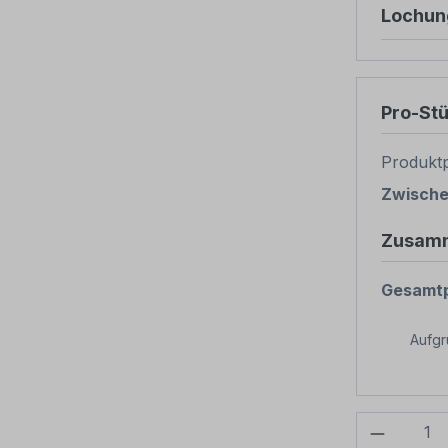
Lochun
Pro-St
Produktp
Zwisch
Zusam
Gesamtp
Aufg
Produkt