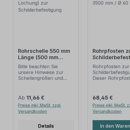
Rohrschelle 550 mm
Rohrpfosten z
Länge (500 mm
Schilderbefes
Lochung) zur
– 3500 mm / Ø
Bitte beachten Sie
Rohrpfosten zur 
Schilderbefestigung
mm
unsere Hinweise zur
Schilderbefestig
Schellengrößen und
Dieser Rohrpfost
sicheren
für alle Rohrsche
Schilderbefestigung
einem Durchmes
(weiter unten).
60 mm geeignet.
Regulärer Preis:
Regulärer Preis:
Ab
11,66 €
68,45 €
Rohrschellen nach der
Merkmale dieses
Preise inkl. MwSt. zzgl.
Preise inkl. MwSt. z
IVZ-Norm stellen die
Rohrpfostens:
Versandkosten
Versandkosten
Standardbefestigungen
Ausführung: Stah
für Schilder und
feuerverzinkt, s
Verkehrszeichen dar. Sie
Ausführung -
Details
In den Ware