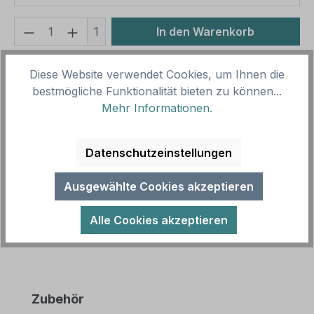
Produkt Anzahl: Gib den gewünschten We
1
In den Warenkorb
Produktnummer:
SH16004
Diese Website verwendet Cookies, um Ihnen die
Vorlagenummer:
P-ST-46
bestmögliche Funktionalität bieten zu können...
Mehr Informationen
.
Beschreibung
Datenschutzeinstellungen
Parkplatzschild Rollatoren - einzeilig mit kleinem
Piktogramm - Verkehrsschild. Mit
Ausgewählte Cookies akzeptieren
Parkplatzschildern weisen Sie gezielt Be…
Mehr
Alle Cookies akzeptieren
Produktgalerie überspringen
Zubehör