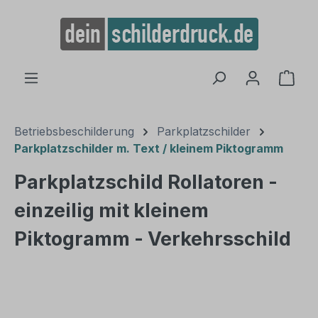
alt springen
Ware
Betriebsbeschilderung
Parkplatzschilder
Parkplatzschilder m. Text / kleinem Piktogramm
Parkplatzschild Rollatoren -
einzeilig mit kleinem
Piktogramm - Verkehrsschild
Bildergalerie überspringen