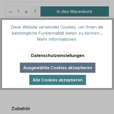
Produkt Anzahl: Gib den gewünschten We
1
In den Warenkorb
Produktnummer:
SH11653
Diese Website verwendet Cookies, um Ihnen die
Vorlagenummer:
P-ST-22
bestmögliche Funktionalität bieten zu können...
Mehr Informationen
.
Beschreibung
Datenschutzeinstellungen
Parkplatzschild Nur für max. 2 Stunden - mit
zweizeiligem Text - Verkehrsschild. Mit
Ausgewählte Cookies akzeptieren
Parkplatzschildern weisen Sie gezielt B…
Mehr
Alle Cookies akzeptieren
Produktgalerie überspringen
Zubehör