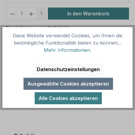
Produkt Anzahl: Gib den gewünschten We
1
In den Warenkorb
Produktnummer:
SH16843
Diese Website verwendet Cookies, um Ihnen die
Vorlagenummer:
VZ-51
bestmögliche Funktionalität bieten zu können...
Mehr Informationen
.
Beschreibung
Zusatzzeichen für Verkehrsschilder oder
Datenschutzeinstellungen
Parkplatzschilder – Vorsicht Querrinne -
Verkehrsschild. Zusatzzeichen werden in der…
Ausgewählte Cookies akzeptieren
Mehr
Alle Cookies akzeptieren