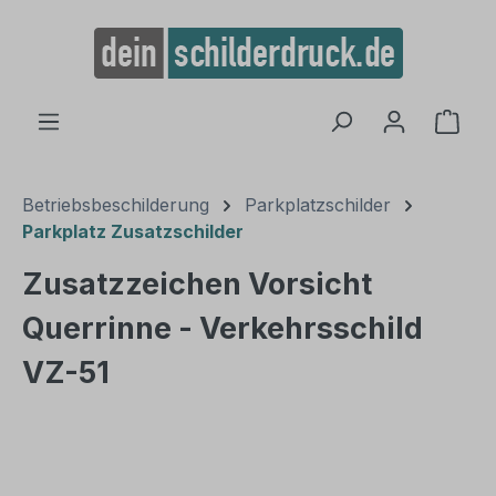
alt springen
Ware
Betriebsbeschilderung
Parkplatzschilder
Parkplatz Zusatzschilder
Zusatzzeichen Vorsicht
Querrinne - Verkehrsschild
VZ-51
Bildergalerie überspringen