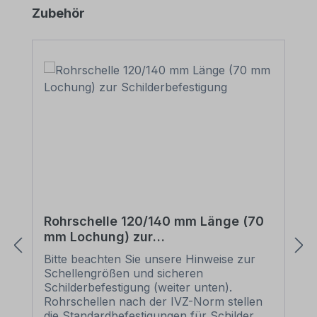
Produktgalerie überspringen
Zubehör
Rohrschelle 120/140 mm Länge (70
mm Lochung) zur
Schilderbefestigung
Bitte beachten Sie unsere Hinweise zur
Schellengrößen und sicheren
Schilderbefestigung (weiter unten).
Rohrschellen nach der IVZ-Norm stellen
die Standardbefestigungen für Schilder