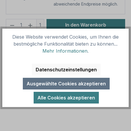
abweichende Endpreise möglich.
Produkt Anzahl: Gib den gewünschten We
1
In den Warenkorb
Diese Website verwendet Cookies, um Ihnen die
Produktnummer:
SH11446
bestmögliche Funktionalität bieten zu können...
Vorlagenummer:
VZ-1024-13
Mehr Informationen
.
Beschreibung
Datenschutzeinstellungen
Zusatzzeichen für Verkehrsschilder oder
Parkplatzschilder – Lastkraftwagen mit Anhänger
Ausgewählte Cookies akzeptieren
frei nach StVO. Zusatzzeichen werden…
Mehr
Alle Cookies akzeptieren