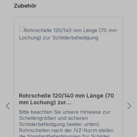
Produktgalerie überspringen
Zubehör
Rohrschelle 120/140 mm Länge (70
mm Lochung) zur
Schilderbefestigung
Bitte beachten Sie unsere Hinweise zur
Schellengrößen und sicheren
Schilderbefestigung (weiter unten).
Rohrschellen nach der IVZ-Norm stellen
die Standardbefestigungen für Schilder