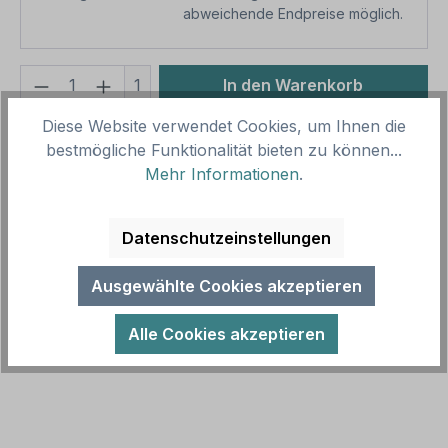
abweichende Endpreise möglich.
Produkt Anzahl: Gib den gewünschten We
1
In den Warenkorb
Diese Website verwendet Cookies, um Ihnen die
Produktnummer:
SH11382
bestmögliche Funktionalität bieten zu können...
Vorlagenummer:
VZ-1042-34
Mehr Informationen
.
Beschreibung
Datenschutzeinstellungen
Zusatzzeichen für Verkehrsschilder oder
Parkplatzschilder – Zeitliche Beschränkung Di, Do,
Ausgewählte Cookies akzeptieren
Fr - 16 - 18h nach StVO. Zusatzze…
Mehr
Alle Cookies akzeptieren