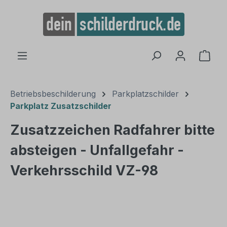
alt springen
Ware
Betriebsbeschilderung
Parkplatzschilder
Parkplatz Zusatzschilder
Zusatzzeichen Radfahrer bitte
absteigen - Unfallgefahr -
Verkehrsschild VZ-98
Bildergalerie überspringen