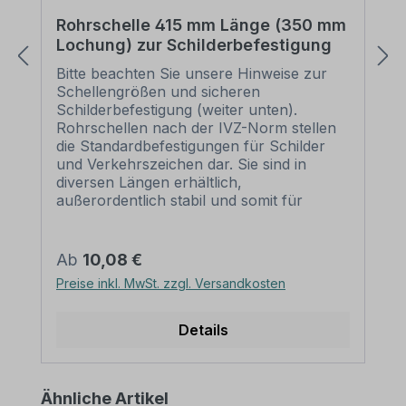
Rohrschelle 415 mm Länge (350 mm
Lochung) zur Schilderbefestigung
Bitte beachten Sie unsere Hinweise zur
Schellengrößen und sicheren
Schilderbefestigung (weiter unten).
Rohrschellen nach der IVZ-Norm stellen
die Standardbefestigungen für Schilder
und Verkehrszeichen dar. Sie sind in
diversen Längen erhältlich,
außerordentlich stabil und somit für
dauerhafte Befestigungen von
Aluminiumschildern bestens geeignet. Für
eine sichere Befestigung von Schildern mit
Regulärer Preis:
Ab
10,08 €
einer Höhe über 200 mm werden zwei
Preise inkl. MwSt. zzgl. Versandkosten
Rohrschellen benötigt. Merkmale dieser
Rohrschelle zur Schilderbefestigung:
Norm: nach IVZ Material: Stahl,
Details
feuerverzinkt Ausführung: zweiteilig zum
Verschrauben Schellenlänge: ca. 415
mm Lochung zur
Produktgalerie überspringen
Ähnliche Artikel
Schilderbefestigung: Lochabstand 350