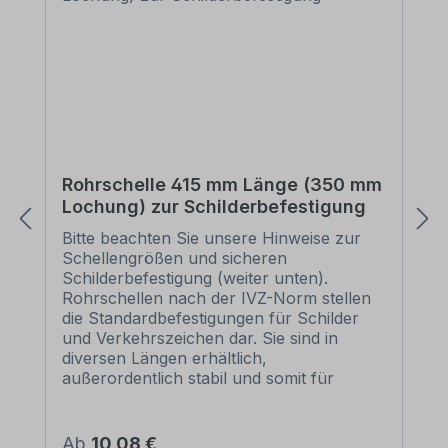
Rohrschelle 415 mm Länge (350 mm
Lochung) zur Schilderbefestigung
Bitte beachten Sie unsere Hinweise zur
Schellengrößen und sicheren
Schilderbefestigung (weiter unten).
Rohrschellen nach der IVZ-Norm stellen
die Standardbefestigungen für Schilder
und Verkehrszeichen dar. Sie sind in
diversen Längen erhältlich,
außerordentlich stabil und somit für
dauerhafte Befestigungen von
Aluminiumschildern bestens geeignet. Für
eine sichere Befestigung von Schildern mit
Regulärer Preis:
Ab
10,08 €