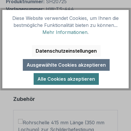
Produktnummer:
SH20725
Vorlagenummer:
HW-TS-444
Diese Website verwendet Cookies, um Ihnen die
bestmögliche Funktionalität bieten zu können...
Beschreibung
Mehr Informationen
.
Hinweisschild Bitte schräg einparken - links. In
diversen Größen erhältlich - auch mit Ihrem
Datenschutzeinstellungen
Wunschtext Merkmale des Hinwei…
Mehr
Ausgewählte Cookies akzeptieren
Alle Cookies akzeptieren
Produktgalerie überspringen
Zubehör