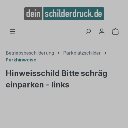
alt springen
Ware
Betriebsbeschilderung
Parkplatzschilder
Parkhinweise
Hinweisschild Bitte schräg
einparken - links
Bildergalerie überspringen