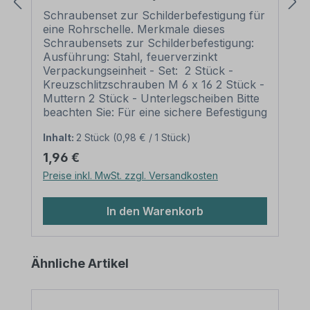
Schrauben, Unterlegscheiben,
Schraubenset zur Schilderbefestigung für
Muttern)
eine Rohrschelle. Merkmale dieses
Schraubensets zur Schilderbefestigung:
Ausführung: Stahl, feuerverzinkt
Verpackungseinheit - Set: 2 Stück -
Kreuzschlitzschrauben M 6 x 16 2 Stück -
Muttern 2 Stück - Unterlegscheiben Bitte
beachten Sie: Für eine sichere Befestigung
von Schildern mit einer Höhe über 200
Inhalt:
2 Stück
(0,98 € / 1 Stück)
mm werden zwei Rohrschellen und somit
auch zwei Schraubensätze benötigt.
Regulärer Preis:
1,96 €
Preise inkl. MwSt. zzgl. Versandkosten
In den Warenkorb
Produktgalerie überspringen
Ähnliche Artikel