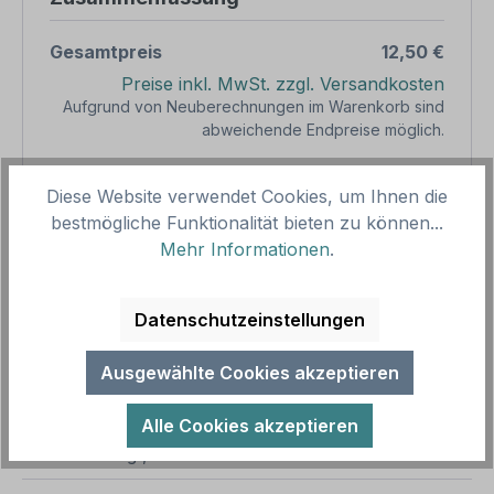
Gesamtpreis
12,50 €
Preise inkl. MwSt. zzgl. Versandkosten
Aufgrund von Neuberechnungen im Warenkorb sind
abweichende Endpreise möglich.
Diese Website verwendet Cookies, um Ihnen die
Produkt Anzahl: Gib den gewünschten We
1
In den Warenkorb
bestmögliche Funktionalität bieten zu können...
Mehr Informationen
.
Produktnummer:
SH13590
Vorlagenummer:
WS-TX-25
Datenschutzeinstellungen
Beschreibung
Ausgewählte Cookies akzeptieren
Hochwertiges Weideschild / Hinweisschild Hühner
Alle Cookies akzeptieren
bitte nicht füttern! Unsere Tiere werden von uns mit
allem versorgt, was sie…
Mehr