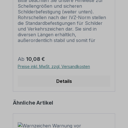
Bitte beachten Sie unsere Hinweise zur
Schellengrößen und sicheren
Schilderbefestigung (weiter unten).
Rohrschellen nach der IVZ-Norm stellen
die Standardbefestigungen für Schilder
und Verkehrszeichen dar. Sie sind in
diversen Längen erhältlich,
außerordentlich stabil und somit für
dauerhafte Befestigungen von
Aluminiumschildern bestens geeignet. Für
eine sichere Befestigung von Schildern mit
Regulärer Preis:
Ab
10,08 €
einer Höhe über 200 mm werden zwei
Preise inkl. MwSt. zzgl. Versandkosten
Rohrschellen benötigt. Merkmale dieser
Rohrschelle zur Schilderbefestigung:
Norm: nach IVZ Material: Stahl,
Details
feuerverzinkt Ausführung: zweiteilig zum
Verschrauben Schellenlänge: ca. 415
mm Lochung zur
Produktgalerie überspringen
Ähnliche Artikel
Schilderbefestigung: Lochabstand 350
mm Verpackungseinheiten: 1
Rohrschelle, 2 Schrauben und 2 Muttern
zur Befestigung am Pfosten Bitte
beachten Sie: Für eine sichere Befestigung