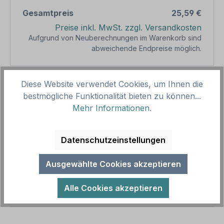
Gesamtpreis
25,59 €
Preise inkl. MwSt. zzgl. Versandkosten
Aufgrund von Neuberechnungen im Warenkorb sind
abweichende Endpreise möglich.
Produkt Anzahl: Gib den gewünschten We
Diese Website verwendet Cookies, um Ihnen die
1
In den Warenkorb
bestmögliche Funktionalität bieten zu können...
Mehr Informationen
.
Produktnummer:
SH12945
Vorlagenummer:
HW-VID-12
Datenschutzeinstellungen
Beschreibung
Ausgewählte Cookies akzeptieren
Hinweisschild Videoüberwachung nach DSGV –
Informationen nach Art. 13 der Datenschutz-
Alle Cookies akzeptieren
Grundverordnung bei Videoüberwachung -…
Mehr