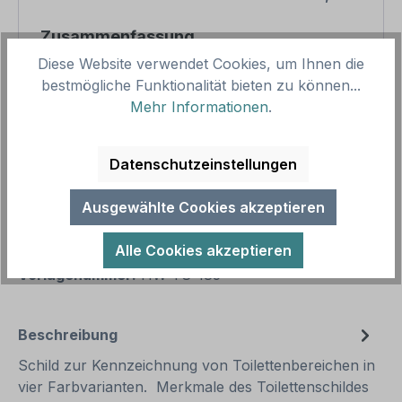
Zusammenfassung
Diese Website verwendet Cookies, um Ihnen die
Gesamtpreis
9,28 €
bestmögliche Funktionalität bieten zu können...
Mehr Informationen
.
Preise inkl. MwSt. zzgl. Versandkosten
Aufgrund von Neuberechnungen im Warenkorb sind
abweichende Endpreise möglich.
Datenschutzeinstellungen
Produkt Anzahl: Gib den gewünschten We
Ausgewählte Cookies akzeptieren
1
In den Warenkorb
Alle Cookies akzeptieren
Produktnummer:
SH17349
Vorlagenummer:
HW-TS-185
Beschreibung
Schild zur Kennzeichnung von Toilettenbereichen in
vier Farbvarianten. Merkmale des Toilettenschildes