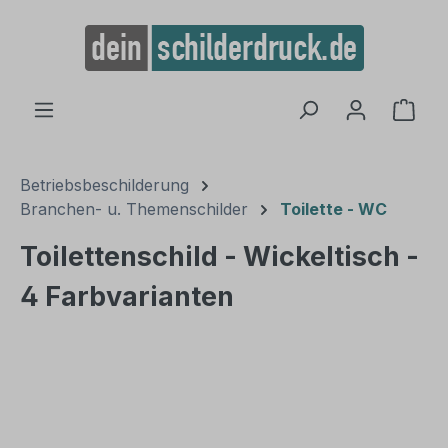
alt springen
Ware
Betriebsbeschilderung
Branchen- u. Themenschilder
Toilette - WC
Toilettenschild - Wickeltisch -
4 Farbvarianten
Bildergalerie überspringen