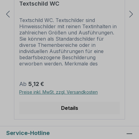
Textschild WC
Textschild WC. Textschilder sind
Hinweisschilder mit reinen Textinhalten in
zahlreichen Größen und Ausführungen.
Sie können als Standardschilder für
diverse Themenbereiche oder in
individuellen Ausführungen für eine
bedarfsbezogene Beschilderung
erworben werden. Merkmale des
Textschildes / Hinweisschildes WC - TX-A-
60 Ausführung: - Material:
Selbstklebende Folie PVC - Hartschaum 3
Regulärer Preis:
Ab
5,12 €
mm Aluminium 2 mm
Preise inkl. MwSt. zzgl. Versandkosten
Materialoberfläche: standard weiß oder
reflektierend (RA1) Abmessungen: (nicht
in allen Materialien verfügbar) 150 x 50
Details
mm 300 x 100 mm 600 x 200 mm 1.000
x 330 mm Verarbeitung: rechteckig
beschnitten mit abgerundeten oder
spitzen Ecken je nach Druckmaterial.
Service-Hotline
Verpackungseinheiten: 1 Textschild Bitte