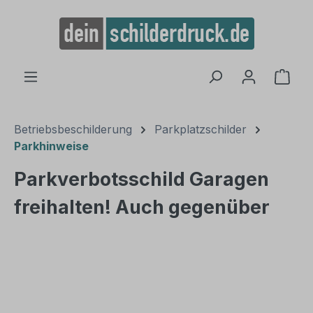
alt springen
Ware
Betriebsbeschilderung
Parkplatzschilder
Parkhinweise
Parkverbotsschild Garagen
freihalten! Auch gegenüber
Bildergalerie überspringen