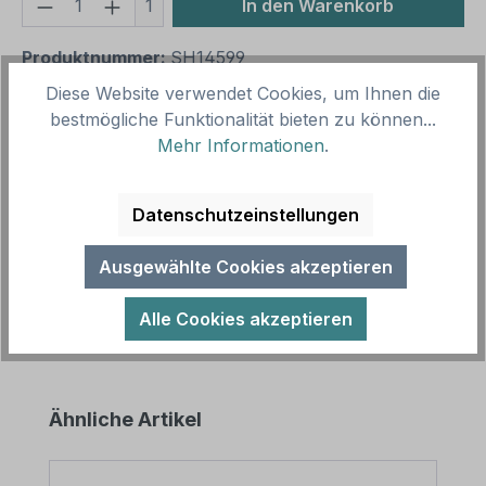
Produkt Anzahl: Gib den gewünschten We
1
In den Warenkorb
Produktnummer:
SH14599
Vorlagenummer:
TX-A-207
Diese Website verwendet Cookies, um Ihnen die
bestmögliche Funktionalität bieten zu können...
Mehr Informationen
.
Beschreibung
Parkverbotsschild Garagen freihalten! Auch
Datenschutzeinstellungen
gegenüber. Mit Parkplatzschildern weisen Sie gezielt
Bereiche als Parkräume für F…
Mehr
Ausgewählte Cookies akzeptieren
Alle Cookies akzeptieren
Produktgalerie überspringen
Ähnliche Artikel