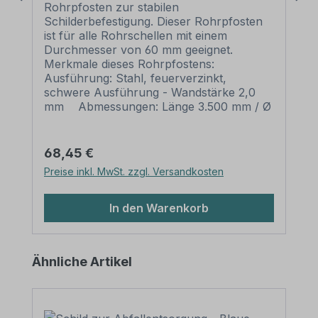
60 mm
Rohrpfosten zur stabilen
Schilderbefestigung. Dieser Rohrpfosten
ist für alle Rohrschellen mit einem
Durchmesser von 60 mm geeignet.
Merkmale dieses Rohrpfostens:
Ausführung: Stahl, feuerverzinkt,
schwere Ausführung - Wandstärke 2,0
mm Abmessungen: Länge 3.500 mm / Ø
60 mm Verpackungseinheiten: 1
Rohrpfosten mit Rohrkappe und Erdanker
Bitte beachten Sie: Für einen sicheren
Regulärer Preis:
68,45 €
Stand muß der Pfosten mindestens 50 cm
Preise inkl. MwSt. zzgl. Versandkosten
tief im Erdreich einbetoniert werden.
In den Warenkorb
Produktgalerie überspringen
Ähnliche Artikel