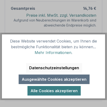
Gesamtpreis
14,76 €
Preise inkl. MwSt. zzgl. Versandkosten
Aufgrund von Neuberechnungen im Warenkorb sind
abweichende Endpreise möglich.
Produkt Anzahl: Gib den gewünschten We
Diese Website verwendet Cookies, um Ihnen die
1
In den Warenkorb
bestmögliche Funktionalität bieten zu können...
Mehr Informationen
.
Produktnummer:
SH12596
Vorlagenummer:
HW-REC-04
Datenschutzeinstellungen
Beschreibung
Ausgewählte Cookies akzeptieren
Recycling-Schilder sind Hinweisschilder zur
Abfalltrennung und Müllverwertung. Unsere
Alle Cookies akzeptieren
Mülltrennungs- und Entsorgungsschilder…
Mehr