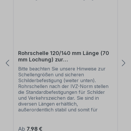
Rohrschelle 120/140 mm Länge (70
mm Lochung) zur
Schilderbefestigung
Bitte beachten Sie unsere Hinweise zur
Schellengrößen und sicheren
Schilderbefestigung (weiter unten).
Rohrschellen nach der IVZ-Norm stellen
die Standardbefestigungen für Schilder
und Verkehrszeichen dar. Sie sind in
diversen Längen erhältlich,
außerordentlich stabil und somit für
dauerhafte Befestigungen von
Aluminiumschildern bestens geeignet. Für
eine sichere Befestigung von Schildern mit
Regulärer Preis:
Ab
7,98 €