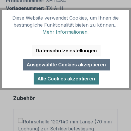
Produktnummer:
SH11464
Vorlagenummer:
TX-A-11
Diese Website verwendet Cookies, um Ihnen die
bestmögliche Funktionalität bieten zu können...
Beschreibung
Mehr Informationen
.
Textschild Das Spielen im Treppenhaus ist
untersagt. Textschilder sind Hinweisschilder mit
Datenschutzeinstellungen
reinen Textinhalten in zahlreiche…
Mehr
Ausgewählte Cookies akzeptieren
Alle Cookies akzeptieren
Produktgalerie überspringen
Zubehör