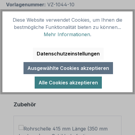
Vorlagenummer:
VZ-1044-10
Diese Website verwendet Cookies, um Ihnen die
Beschreibung
bestmögliche Funktionalität bieten zu können...
Mehr Informationen
.
Zusatzzeichen für Verkehrsschilder oder
Parkplatzschilder – Nur Schwerbehinderte mit
außergewöhnlicher Gehbehinderung und Se…
Datenschutzeinstellungen
Mehr
Ausgewählte Cookies akzeptieren
Alle Cookies akzeptieren
Produktgalerie überspringen
Zubehör