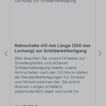
Rohrschelle 415 mm Länge (350 mm
Lochung) zur Schilderbefestigung
Bitte beachten Sie unsere Hinweise zur
Schellengrößen und sicheren
Schilderbefestigung (weiter unten).
Rohrschellen nach der IVZ-Norm stellen
die Standardbefestigungen für Schilder
und Verkehrszeichen dar. Sie sind in
diversen Längen erhältlich,
außerordentlich stabil und somit für
dauerhafte Befestigungen von
Aluminiumschildern bestens geeignet. Für
eine sichere Befestigung von Schildern mit