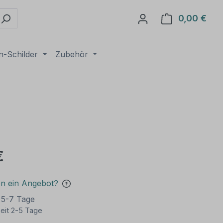
0,00 €
Ware
n-Schilder
Zubehör
€
en ein Angebot?
t 5-7 Tage
eit 2-5 Tage