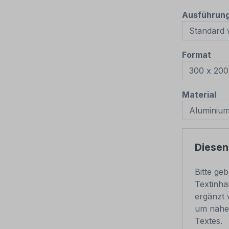
Ausführun
aus
Format
au
Material
Diesen
Bitte ge
Textinha
ergänzt 
um nähe
Textes.