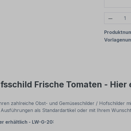
Produkt
Produktnu
Vorlagenu
sschild Frische Tomaten - Hier e
führen zahlreiche Obst- und Gemüseschilder / Hofschilder
d Ausführungen als Standardartikel oder mit Ihrem Wunsch
r erhältlich - LW-G-20: