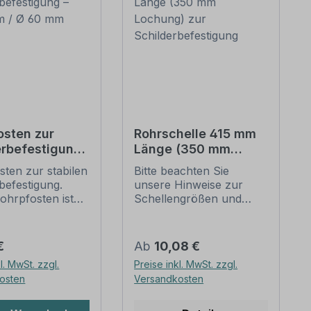
osten zur
Rohrschelle 415 mm
erbefestigung
Länge (350 mm
 mm / Ø 60
Lochung) zur
ten zur stabilen
Bitte beachten Sie
Schilderbefestigung
befestigung.
unsere Hinweise zur
ohrpfosten ist
Schellengrößen und
 Rohrschellen mit
sicheren
urchmesser von
Schilderbefestigung
eeignet.
(weiter unten).
er Preis:
Regulärer Preis:
€
Ab
10,08 €
e dieses
Rohrschellen nach der
l. MwSt. zzgl.
Preise inkl. MwSt. zzgl.
stens:
IVZ-Norm stellen die
osten
Versandkosten
ung: Stahl,
Standardbefestigungen
rzinkt, schwere
für Schilder und
ung -
Verkehrszeichen dar. Sie