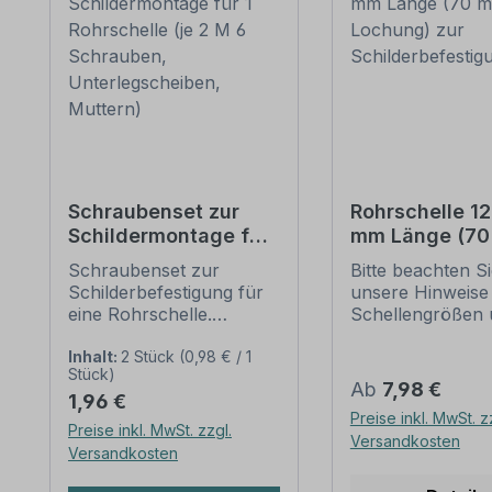
Schraubenset zur
Rohrschelle 1
Schildermontage für
mm Länge (7
1 Rohrschelle (je 2 M
Lochung) zur
Schraubenset zur
Bitte beachten S
6 Schrauben,
Schilderbefes
Schilderbefestigung für
unsere Hinweise
Unterlegscheiben,
eine Rohrschelle.
Schellengrößen 
Muttern)
Merkmale dieses
sicheren
Schraubensets zur
Schilderbefestig
Inhalt:
2 Stück
(0,98 € / 1
Stück)
Schilderbefestigung:
(weiter unten).
Regulärer Preis:
Ab
7,98 €
Regulärer Preis:
1,96 €
Ausführung: Stahl,
Rohrschellen na
Preise inkl. MwSt. z
feuerverzinkt
IVZ-Norm stellen
Preise inkl. MwSt. zzgl.
Versandkosten
Verpackungseinheit -
Standardbefesti
Versandkosten
Set: 2 Stück -
für Schilder und
Kreuzschlitzschrauben
Verkehrszeichen 