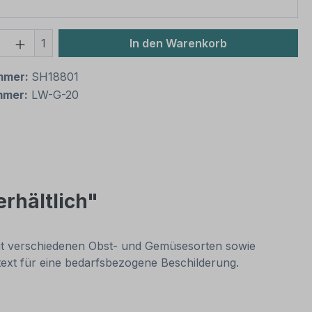
 Anzahl: Gib den gewünschten Wert ein 
1
In den Warenkorb
mmer:
SH18801
mmer:
LW-G-20
rhältlich"
 mit verschiedenen Obst- und Gemüsesorten sowie
text für eine bedarfsbezogene Beschilderung.