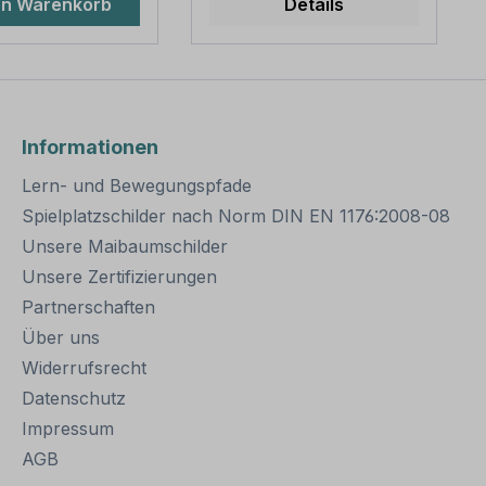
en Warenkorb
Details
ärke 2,0 mm
sind in diversen Längen
ungen: Länge
erhältlich,
m / Ø 60 mm
außerordentlich stabil
ungseinheiten: 1
und somit für dauerhafte
sten mit
Befestigungen von
ppe und
Aluminiumschildern
Informationen
r Bitte beachten
bestens geeignet. Für
eine sichere Befestigung
Lern- und Bewegungspfade
uß der Pfosten
von Schildern mit einer
ns 50 cm tief im
Höhe über 200
Spielplatzschilder nach Norm DIN EN 1176:2008-08
 einbetoniert
mm werden zwei
Unsere Maibaumschilder
.
Rohrschellen benötigt.
Unsere Zertifizierungen
Merkmale dieser
Rohrschelle zur
Partnerschaften
Schilderbefestigung:
Über uns
Norm: nach IVZ
Material: Stahl,
Widerrufsrecht
feuerverzinkt
Datenschutz
Ausführung: zweiteilig
Impressum
zum Verschrauben
Schellenlänge: ca. 415
AGB
mm Lochung zur