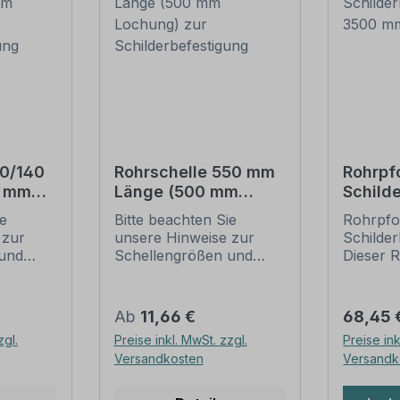
20/140
Rohrschelle 550 mm
Rohrpf
0 mm
Länge (500 mm
Schild
Lochung) zur
– 3500
ie
Bitte beachten Sie
Rohrpfos
tigung
Schilderbefestigung
mm
 zur
unsere Hinweise zur
Schilder
und
Schellengrößen und
Dieser R
sicheren
für alle
ung
Schilderbefestigung
einem D
(weiter unten).
60 mm g
Regulärer Preis:
Regulär
Ab
11,66 €
68,45 
ch der
Rohrschellen nach der
Merkmal
zgl.
Preise inkl. MwSt. zzgl.
Preise ink
 die
IVZ-Norm stellen die
Rohrpfo
Versandkosten
Versandk
gungen
Standardbefestigungen
Ausführ
für Schilder und
feuerve
dar. Sie
Verkehrszeichen dar. Sie
Ausführ