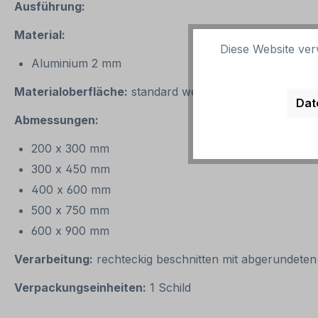
Ausführung:
Material:
Diese Website ver
Aluminium 2 mm
Materialoberfläche:
standard weiß oder reflektierend 
Dat
Abmessungen:
200 x 300 mm
300 x 450 mm
400 x 600 mm
500 x 750 mm
600 x 900 mm
Verarbeitung:
rechteckig beschnitten mit abgerundete
Verpackungseinheiten:
1 Schild