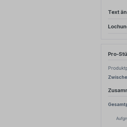
Text ä
Lochun
Pro-St
Produktp
Zwisch
Zusam
Gesamtp
Aufg