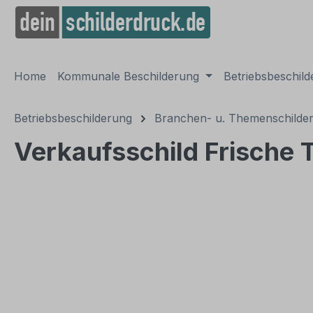
springen
Zur Hauptnavigation springen
Home
Kommunale Beschilderung
Betriebsbeschil
Betriebsbeschilderung
Branchen- u. Themenschilde
Verkaufsschild Frische T
Bildergalerie überspringen