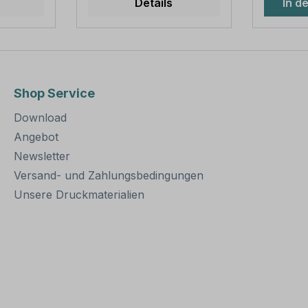
Details
In d
 Längen
sind in diversen Längen
Wandst
erhältlich,
Abmess
tabil
außerordentlich stabil
3.500 m
uerhafte
und somit für dauerhafte
Verpack
on
Befestigungen von
Rohrpfo
ern
Aluminiumschildern
Rohrka
Shop Service
. Für
bestens geeignet. Für
Erdanke
estigung
eine sichere Befestigung
Sie: Für einen sicheren
Download
t einer
von Schildern mit einer
Stand m
Höhe über 200
mindeste
Angebot
mm werden zwei
Erdreich
Newsletter
ötigt.
Rohrschellen benötigt.
werden
Versand- und Zahlungsbedingungen
Merkmale dieser
Rohrschelle zur
Unsere Druckmaterialien
ung:
Schilderbefestigung:
Norm: nach IVZ
Material: Stahl,
feuerverzinkt
teilig
Ausführung: zweiteilig
ben
zum Verschrauben
Schellenlänge: ca. 550
/ Ø 60
mm Lochung zur