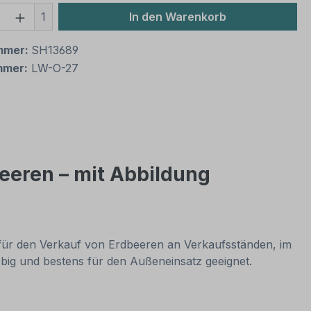
 Anzahl: Gib den gewünschten Wert ein 
1
In den Warenkorb
mmer:
SH13689
mmer:
LW-O-27
beeren – mit Abbildung
d für den Verkauf von Erdbeeren an Verkaufsständen, im
ebig und bestens für den Außeneinsatz geeignet.