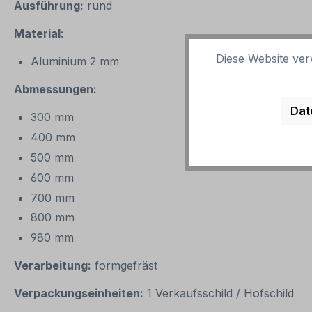
Ausführung:
rund
Material:
Diese Website ver
Aluminium 2 mm
Abmessungen:
Dat
300 mm
400 mm
500 mm
600 mm
700 mm
800 mm
980 mm
Verarbeitung:
formgefräst
Verpackungseinheiten:
1 Verkaufsschild / Hofschild