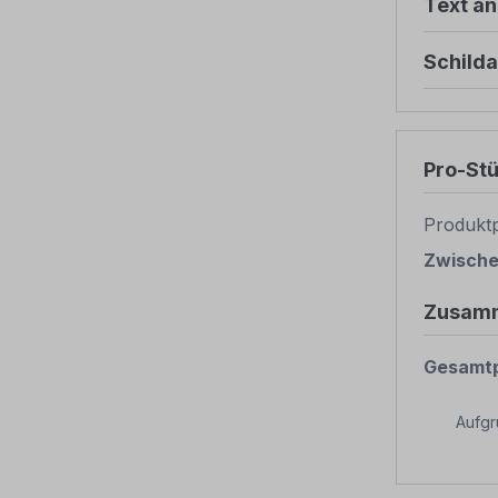
Text ä
Schild
Pro-St
Produktp
Zwisch
Zusam
Gesamtp
Aufg