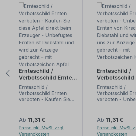
Ernteschild /
Ernteschild /
Verbotsschild Ernten
Verbotsschild
verboten - Kaufen
verboten -
Ernteschild /
Ernteschild /
Sie diese Äpfel direkt
Unbefugtes Er
Verbotsschild Ernten
Verbotsschild Er
beim Erzeuger -
von Kirschen i
verboten - Kaufen Sie
verboten - Unbe
Unbefugtes Ernten
Diebstahl und
diese Äpfel direkt beim
Ernten von Kirsc
ist Diebstahl und
von uns zur A
Erzeuger - Unbefugtes
Diebstahl und wi
wird zur Anzeige
Ernten ist Diebstahl und
gebracht – mit
uns zur Anzeige
Regulärer Preis:
Regulärer Preis:
Ab
11,31 €
Ab
11,31 €
wird zur Anzeige
gebracht – mit
gebracht – mit
Verbotszeiche
Preise inkl. MwSt. zzgl.
Preise inkl. MwSt. z
gebracht – mit
Verbotszeichen K
Verbotszeichen Apfel
Kirsche
Versandkosten
Versandkosten
Verbotszeichen Apfel.
Landwirte und Ob