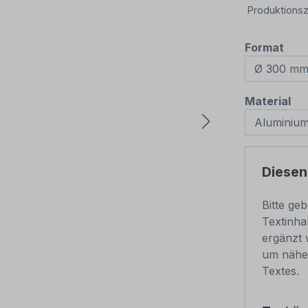
Produktionsz
aus
Format
au
Material
Diesen
Bitte ge
Textinha
ergänzt 
um nähe
Textes.