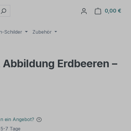
0,00 €
Ware
n-Schilder
Zubehör
t Abbildung Erdbeeren –
€
en ein Angebot?
t 5-7 Tage