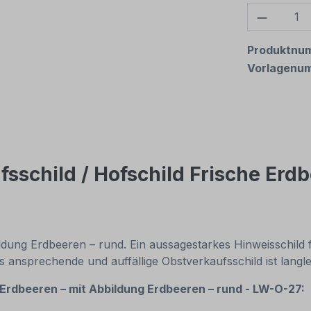
Produkt
Produktnu
Vorlagenu
sschild / Hofschild Frische Erd
ildung Erdbeeren – rund. Ein aussagestarkes Hinweisschil
ansprechende und auffällige Obstverkaufsschild ist langl
 Erdbeeren – mit Abbildung Erdbeeren – rund - LW-O-27: