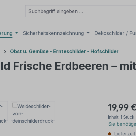
derung
Sicherheitskennzeichnung
Dekoschilder / Fu
r
Obst u. Gemüse - Ernteschilder - Hofschilder
ld Frische Erdbeeren – mi
19,99 
Inhalt:
1 Stück
Sie benötig
Lieferzei