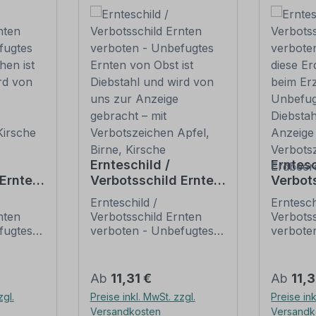
Ernteschild /
Erntesc
 Ernten
Verbotsschild Ernten
Verbot
verboten -
verbot
Ernteschild /
Erntesch
nten
Unbefugtes Ernten
Sie di
nten
Verbotsschild Ernten
Verbotss
st
von Obst ist
direkt
fugtes
verboten - Unbefugtes
verbote
 wird
Diebstahl und wird
- Unbe
hen ist
Ernten von Obst ist
diese Er
nzeige
von uns zur Anzeige
ist Die
rd von
Diebstahl und wird von
beim Er
gebracht – mit
uns zur Anzeige
wird z
Unbefugt
Regulärer Preis:
Regulär
Ab
11,31 €
Ab
11,3
gebracht – mit
Diebstah
n
Verbotszeichen
gebrac
zgl.
Preise inkl. MwSt. zzgl.
Preise ink
irsche.
Verbotszeichen Apfel,
Anzeige 
Apfel, Birne, Kirsche
Verbot
Versandkosten
Versandk
stwirte
Birne, Kirsche. Landwirte
Verbots