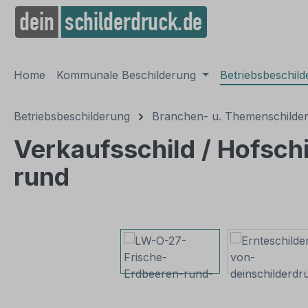
springen
Zur Hauptnavigation springen
Home
Kommunale Beschilderung
Betriebsbeschil
Betriebsbeschilderung
Branchen- u. Themenschilde
Verkaufsschild / Hofschi
rund
Bildergalerie überspringen