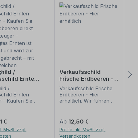
hild /
Verkaufsschild
sschild Ernten
Frische Erdbeeren -
en - Kaufen
Hier erhältlich
ild /
Verkaufsschild Frische
ese Erdbeeren
child Ernten
Erdbeeren - Hier
 beim Erzeuger
n - Kaufen Sie
erhältlich. Wir führen
fugtes Ernten
dbeeren direkt
zahlreiche Obst- und
bstahl und
zeuger -
Gemüseschilder /
ur Anzeige
es Ernten ist
Hofschilder mit
er Preis:
Regulärer Preis:
1 €
Ab
12,50 €
l und wird zur
verschiedenen Obst- und
ht – mit
l. MwSt. zzgl.
Preise inkl. MwSt. zzgl.
gebracht – mit
Gemüsesorten sowie
szeichen
osten
Versandkosten
zeichen
Schilder für den