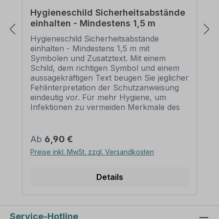
Hygieneschild Sicherheitsabstände
einhalten - Mindestens 1,5 m
Hygieneschild Sicherheitsabstände
einhalten - Mindestens 1,5 m mit
Symbolen und Zusatztext. Mit einem
Schild, dem richtigen Symbol und einem
aussagekräftigen Text beugen Sie jeglicher
Fehlinterpretation der Schutzanweisung
eindeutig vor. Für mehr Hygiene, um
Infektionen zu vermeiden Merkmale des
Hygieneschildes Sicherheitsabstände
einhalten - Mindestens 1,5 m im
Querformat: Norm: praxisbewährt
Regulärer Preis:
Ab
6,90 €
Material: Selbstklebende Folie PVC -
Preise inkl. MwSt. zzgl. Versandkosten
Hartschaum 3 mm Aluminium 2 mm
Ausführung: wie Artikelbild. Alternative
Ausführungen sind möglich.
Details
Abmessungen: (nicht in allen Materialien
verfügbar) 100 x 150 mm 200 x 300 mm
300 x 450 mm 400 x 600 mm 500 x
750 mm 600 x 900 mm
Service-Hotline