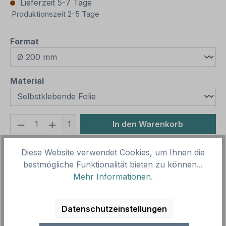
Lieferzeit 5-7 Tage
Produktionszeit 2-5 Tage
auswählen
Format
auswählen
Material
Produkt Anzahl: Gib den gewünschten We
1
In den Warenkorb
Produktnummer:
SH12651.4
Diese Website verwendet Cookies, um Ihnen die
Vorlagenummer:
HY-12
bestmögliche Funktionalität bieten zu können...
Mehr Informationen
.
Beschreibung
Datenschutzeinstellungen
Hygienehinweis Bitte 1,5 m Abstand halten - als
Schild im Außen- oder Innenbereich, Aufkleber für