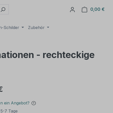
0,00 €
Ware
n-Schilder
Zubehör
ationen - rechteckige
€
en ein Angebot?
t 5-7 Tage