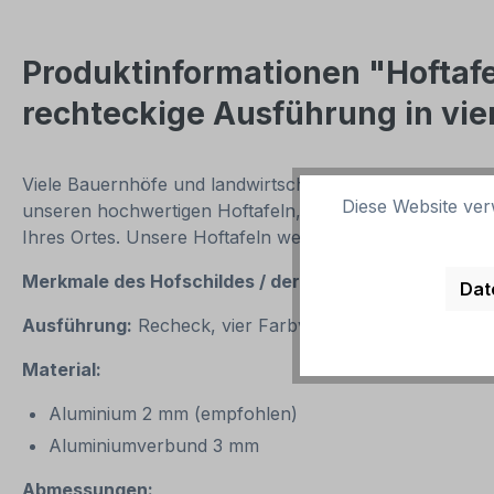
Produktinformationen "Hoftafe
rechteckige Ausführung in vie
Viele Bauernhöfe und landwirtschaftliche Betriebe werd
Diese Website ver
unseren hochwertigen Hoftafeln, die meistens am Haus b
Ihres Ortes. Unsere Hoftafeln werden aus 2 mm Hartalum
Merkmale des Hofschildes / der
Hoftafel mit Hofname
Dat
Ausführung:
Recheck, vier Farbvarianten
Material:
Aluminium 2 mm (empfohlen)
Aluminiumverbund 3 mm
Abmessungen: