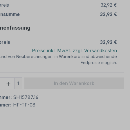
reis
32,92 €
ensumme
32,92 €
menfassung
reis
32,92 €
Preise inkl. MwSt. zzgl. Versandkosten
rund von Neuberechnungen im Warenkorb sind abweichende
Endpreise möglich.
 Anzahl: Gib den gewünschten Wert ein 
1
In den Warenkorb
mmer:
SH15787.16
mmer:
HF-TF-08