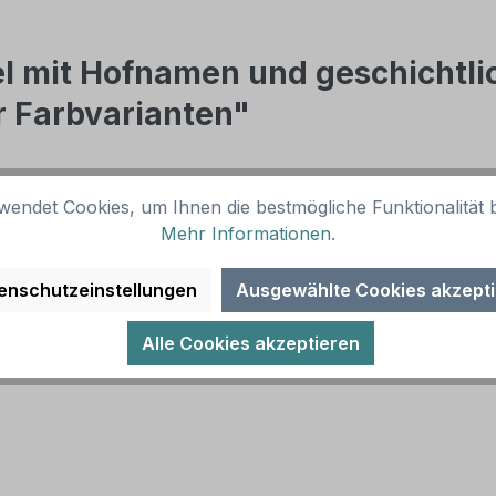
l mit Hofnamen und geschichtli
r Farbvarianten"
en seit vielen Generationen betrieben – sie haben eine Ges
wendet Cookies, um Ihnen die bestmögliche Funktionalität b
efestigt werden, und den historischen Fakten Ihres Hofes,
Mehr Informationen
.
inium oder aus 3 mm Aluminium-Verbundmaterial gefertigt, 
n und geschichtlichen Informationen - rechteckige Ausf
enschutzeinstellungen
Ausgewählte Cookies akzept
Alle Cookies akzeptieren