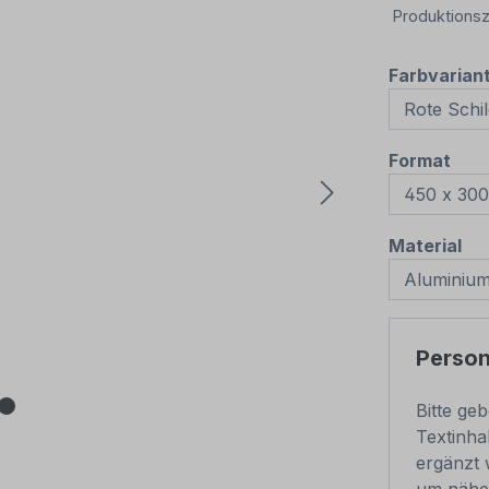
Produktionsz
Farbvarian
aus
Format
au
Material
Persona
Bitte ge
Textinha
ergänzt 