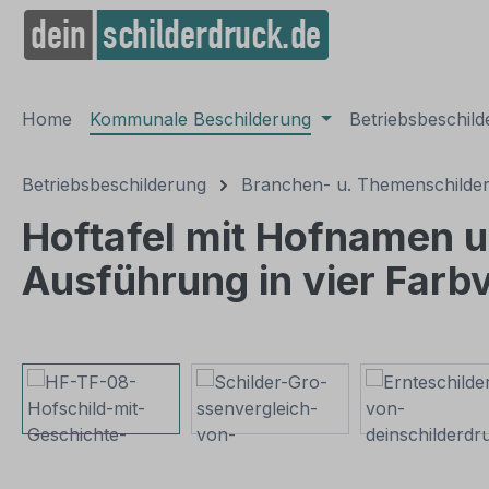
springen
Zur Hauptnavigation springen
Home
Kommunale Beschilderung
Betriebsbeschil
Betriebsbeschilderung
Branchen- u. Themenschilde
Hoftafel mit Hofnamen u
Ausführung in vier Farb
Bildergalerie überspringen