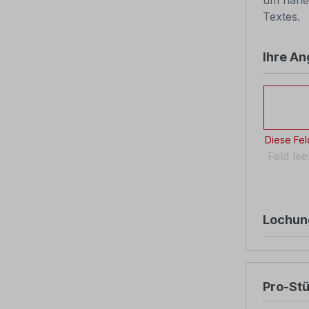
um nähe
Textes.
Ihre A
Ihre An
Diese Feld
Feld le
Lochun
Pro-St