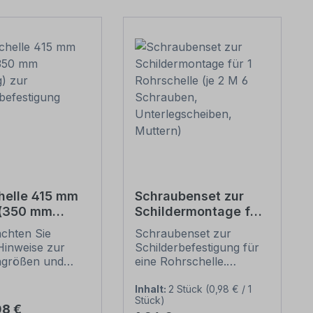
helle 415 mm
Schraubenset zur
 (350 mm
Schildermontage für
g) zur
1 Rohrschelle (je 2 M
achten Sie
Schraubenset zur
erbefestigung
6 Schrauben,
Hinweise zur
Schilderbefestigung für
Unterlegscheiben,
ngrößen und
eine Rohrschelle.
Muttern)
n
Merkmale dieses
befestigung
Schraubensets zur
Inhalt:
2 Stück
(0,98 € / 1
Stück)
unten).
Schilderbefestigung:
er Preis:
08 €