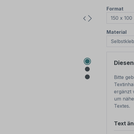
aus
Format
au
Material
Diesen
Bitte ge
Textinha
ergänzt 
um nähe
Textes.
Text ä