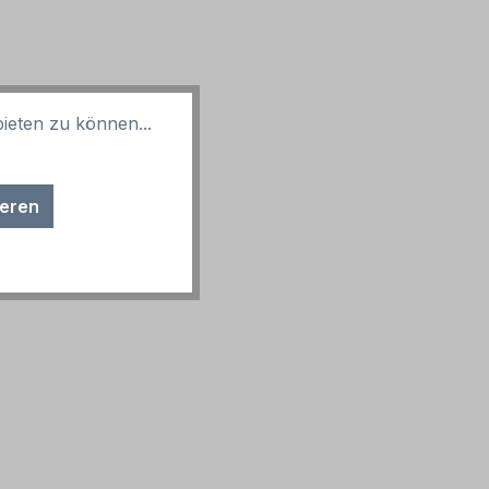
ieten zu können...
ich.
ieren