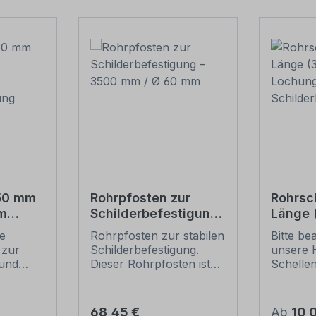
550 mm
Rohrpfosten zur
Rohrsc
m
Schilderbefestigung
Länge
– 3500 mm / Ø 60
Lochun
ie
Rohrpfosten zur stabilen
Bitte be
tigung
mm
Schild
 zur
Schilderbefestigung.
unsere 
und
Dieser Rohrpfosten ist
Schelle
für alle Rohrschellen mit
sichere
ung
einem Durchmesser von
Schilder
60 mm geeignet.
(weiter 
Regulärer Preis:
Regulär
68,45 €
Ab
10,