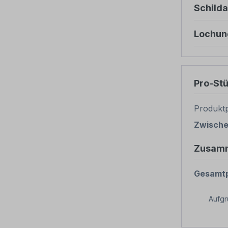
Schild
Lochun
Pro-St
Produktp
Zwisch
Zusam
Gesamtp
Aufg