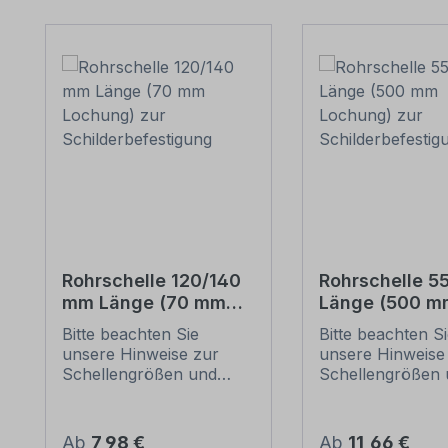
Produktgalerie überspringen
Rohrschelle 120/140
Rohrschelle 
mm Länge (70 mm
Länge (500 m
Lochung) zur
Lochung) zur
Bitte beachten Sie
Bitte beachten S
Schilderbefestigung
Schilderbefes
unsere Hinweise zur
unsere Hinweise
Schellengrößen und
Schellengrößen 
sicheren
sicheren
Schilderbefestigung
Schilderbefestig
(weiter unten).
(weiter unten).
Regulärer Preis:
Regulärer Preis:
Ab
7,98 €
Ab
11,66 €