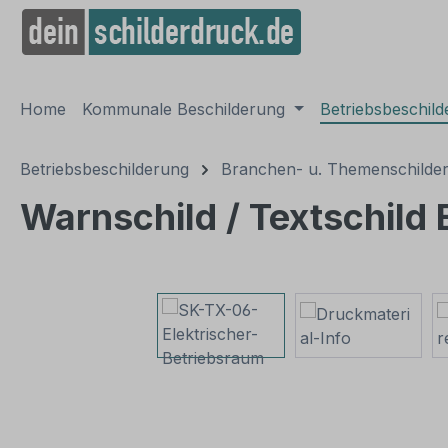
springen
Zur Hauptnavigation springen
Home
Kommunale Beschilderung
Betriebsbeschil
Betriebsbeschilderung
Branchen- u. Themenschilde
Warnschild / Textschild 
Bildergalerie überspringen