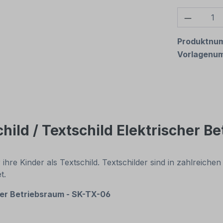
Produkt
Produktnu
Vorlagenu
ild / Textschild Elektrischer B
r ihre Kinder als Textschild. Textschilder sind in zahlreic
t.
her Betriebsraum - SK-TX-06