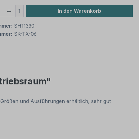
 Anzahl: Gib den gewünschten Wert ein 
1
In den Warenkorb
mmer:
SH11330
mmer:
SK-TX-06
etriebsraum"
hen Größen und Ausführungen erhältlich, sehr gut