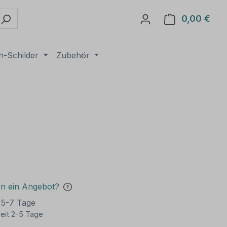
0,00 €
Ware
n-Schilder
Zubehör
en ein Angebot?
t 5-7 Tage
eit 2-5 Tage