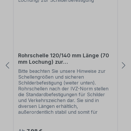
Rohrschelle 120/140 mm Länge (70
mm Lochung) zur
Schilderbefestigung
Bitte beachten Sie unsere Hinweise zur
Schellengrößen und sicheren
Schilderbefestigung (weiter unten).
Rohrschellen nach der IVZ-Norm stellen
die Standardbefestigungen für Schilder
und Verkehrszeichen dar. Sie sind in
diversen Längen erhältlich,
außerordentlich stabil und somit für
dauerhafte Befestigungen von
Aluminiumschildern bestens geeignet. Für
eine sichere Befestigung von Schildern mit
Regulärer Preis: