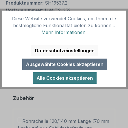
Produktnummer:
SH19537.2
Vorlagenummer:
HW-TS-352
Diese Website verwendet Cookies, um Ihnen die
bestmögliche Funktionalität bieten zu können...
Beschreibung
Mehr Informationen
.
Hinweisschild Vor der Nutzung der Seilbahn erst die
Bremse lösen - mit Ihrem Betreibernamen zur
Datenschutzeinstellungen
individuellen Beschilderung.…
Mehr
Ausgewählte Cookies akzeptieren
Alle Cookies akzeptieren
Produktgalerie überspringen
Zubehör