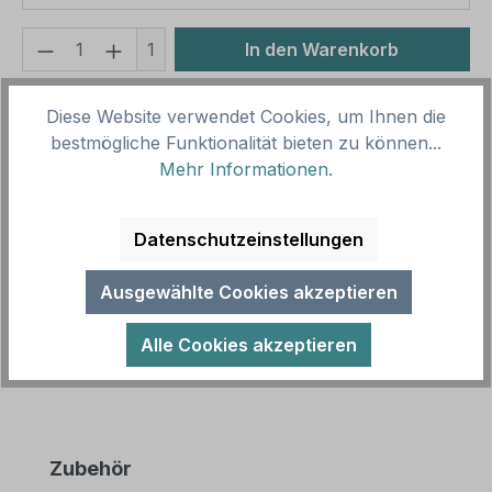
Produkt Anzahl: Gib den gewünschten We
1
In den Warenkorb
Produktnummer:
SH16176
Diese Website verwendet Cookies, um Ihnen die
Vorlagenummer:
HW-TS-81
bestmögliche Funktionalität bieten zu können...
Mehr Informationen
.
Beschreibung
Datenschutzeinstellungen
Toilettenschild Toilette für alle - mit Symbol Frauen
- Männer - Divers zur Kennzeichnung von
Ausgewählte Cookies akzeptieren
Toilettenbereichen. Merkmale…
Mehr
Alle Cookies akzeptieren
Produktgalerie überspringen
Zubehör