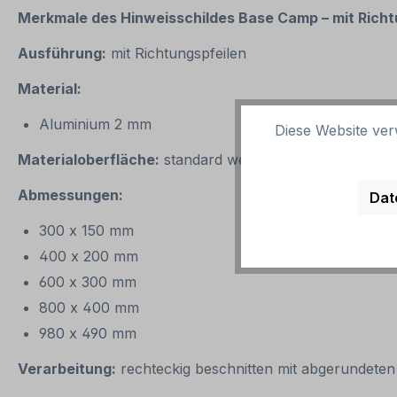
Merkmale des Hinweisschildes
Base Camp – mit Richt
Ausführung:
mit Richtungspfeilen
Material:
Aluminium 2 mm
Diese Website ver
Materialoberfläche:
standard weiß
Abmessungen:
Dat
300 x 150 mm
400 x 200 mm
600 x 300 mm
800 x 400 mm
980 x 490 mm
Verarbeitung:
rechteckig beschnitten mit abgerundeten