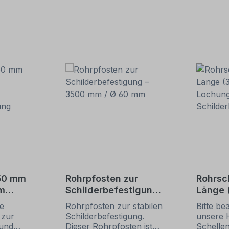
550 mm
Rohrpfosten zur
Rohrsc
m
Schilderbefestigung
Länge
– 3500 mm / Ø 60
Lochun
ie
Rohrpfosten zur stabilen
Bitte be
tigung
mm
Schild
 zur
Schilderbefestigung.
unsere 
und
Dieser Rohrpfosten ist
Schelle