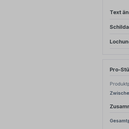
Text ä
Schild
Lochun
Pro-St
Produktp
Zwisch
Zusam
Gesamtp