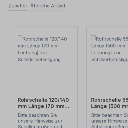
Zubehör
Ähnliche Artikel
Produktgalerie überspringen
Rohrschelle 120/140
Rohrschelle 
mm Länge (70 mm
Länge (500 m
Lochung) zur
Lochung) zur
Bitte beachten Sie
Bitte beachten S
Schilderbefestigung
Schilderbefes
unsere Hinweise zur
unsere Hinweise
Schellengrößen und
Schellengrößen 