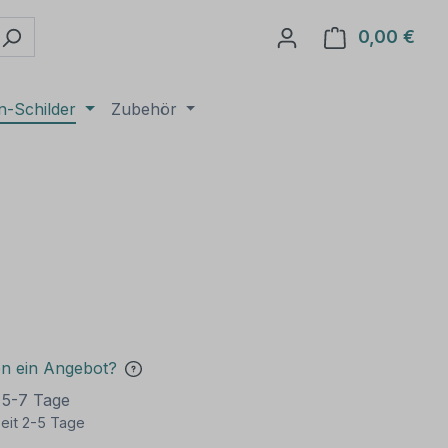
0,00 €
Ware
n-Schilder
Zubehör
en ein Angebot?
t 5-7 Tage
eit 2-5 Tage