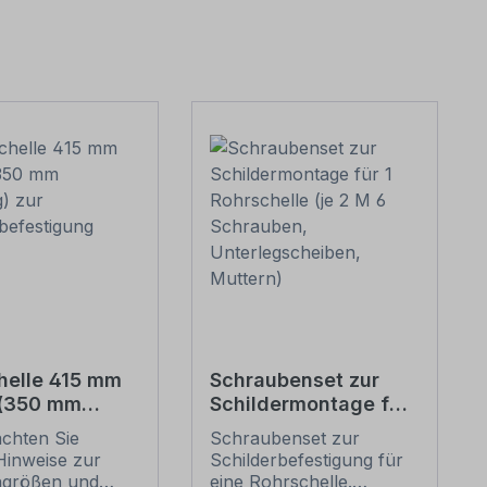
helle 415 mm
Schraubenset zur
 (350 mm
Schildermontage für
g) zur
1 Rohrschelle (je 2 M
achten Sie
Schraubenset zur
erbefestigung
6 Schrauben,
Hinweise zur
Schilderbefestigung für
Unterlegscheiben,
ngrößen und
eine Rohrschelle.