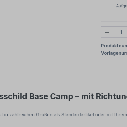
Aufg
Produkt
Produktnu
Vorlagenu
schild Base Camp – mit Richtun
 ist in zahlreichen Größen als Standardartikel oder mit Ih