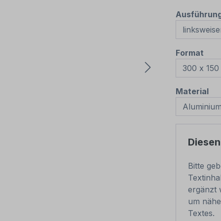
Ausführun
aus
Format
au
Material
Diesen
Bitte ge
Textinha
ergänzt 
um nähe
Textes.