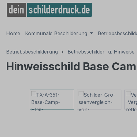
springen
Zur Hauptnavigation springen
Home
Kommunale Beschilderung
Betriebsbeschil
Betriebsbeschilderung
Betriebsschilder- u. Hinweise
Hinweisschild Base Camp
Bildergalerie überspringen