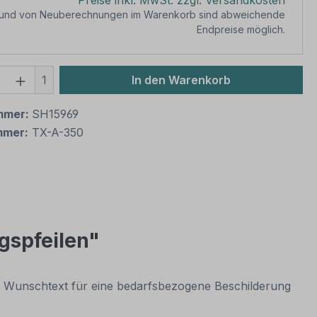
Preise inkl. MwSt. zzgl. Versandkosten
rund von Neuberechnungen im Warenkorb sind abweichende
Endpreise möglich.
 Anzahl: Gib den gewünschten Wert ein 
1
In den Warenkorb
mmer:
SH15969
mmer:
TX-A-350
gspfeilen"
rem Wunschtext für eine bedarfsbezogene Beschilderung