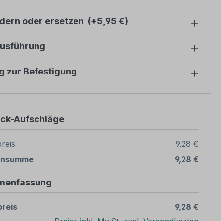
ndern oder ersetzen
(+5,95 €)
ausführung
g zur Befestigung
ück-Aufschläge
reis
9,28 €
ensumme
9,28 €
menfassung
reis
9,28 €