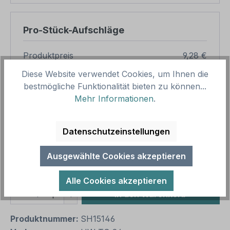
Pro-Stück-Aufschläge
Produktpreis
9,28 €
Zwischensumme
9,28 €
Diese Website verwendet Cookies, um Ihnen die
bestmögliche Funktionalität bieten zu können...
Zusammenfassung
Mehr Informationen
.
Gesamtpreis
9,28 €
Datenschutzeinstellungen
Preise inkl. MwSt. zzgl. Versandkosten
Aufgrund von Neuberechnungen im Warenkorb sind
Ausgewählte Cookies akzeptieren
abweichende Endpreise möglich.
Alle Cookies akzeptieren
Produkt Anzahl: Gib den gewünschten We
1
In den Warenkorb
Produktnummer:
SH15146