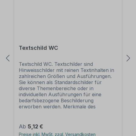
Textschild WC
Textschild WC. Textschilder sind
Hinweisschilder mit reinen Textinhalten in
zahlreichen Größen und Ausführungen.
Sie können als Standardschilder für
diverse Themenbereiche oder in
individuellen Ausführungen für eine
bedarfsbezogene Beschilderung
erworben werden. Merkmale des
Textschildes / Hinweisschildes WC - TX-A-
60 Ausführung: - Material:
Selbstklebende Folie PVC - Hartschaum 3
Regulärer Preis:
Ab
5,12 €
mm Aluminium 2 mm
Preise inkl. MwSt. zzgl. Versandkosten