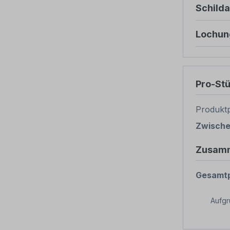
Schild
Lochun
Pro-St
Produktp
Zwisch
Zusam
Gesamtp
Aufg