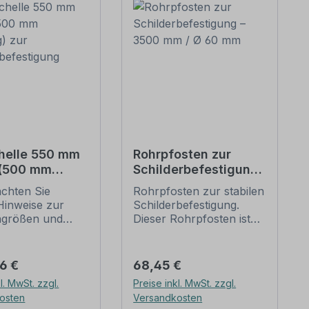
helle 550 mm
Rohrpfosten zur
 (500 mm
Schilderbefestigung
g) zur
– 3500 mm / Ø 60
achten Sie
Rohrpfosten zur stabilen
erbefestigung
mm
Hinweise zur
Schilderbefestigung.
ngrößen und
Dieser Rohrpfosten ist
n
für alle Rohrschellen mit
befestigung
einem Durchmesser von
unten).
60 mm geeignet.
er Preis:
Regulärer Preis:
66 €
68,45 €
ellen nach der
Merkmale dieses
l. MwSt. zzgl.
Preise inkl. MwSt. zzgl.
 stellen die
Rohrpfostens:
osten
Versandkosten
dbefestigungen
Ausführung: Stahl,