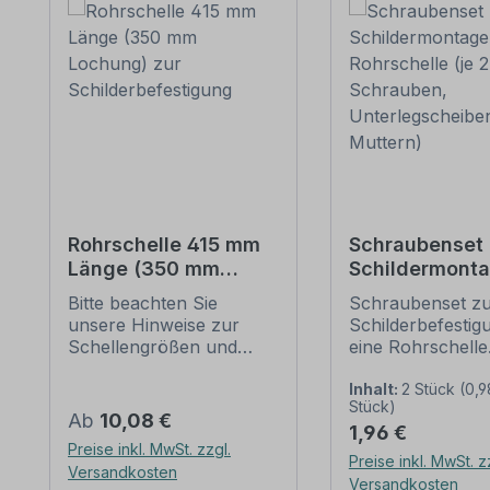
Rohrschelle 415 mm
Schraubenset 
Länge (350 mm
Schildermonta
Lochung) zur
1 Rohrschelle 
Bitte beachten Sie
Schraubenset z
Schilderbefestigung
6 Schrauben,
unsere Hinweise zur
Schilderbefestig
Unterlegschei
Schellengrößen und
eine Rohrschelle
Muttern)
sicheren
Merkmale dieses
Schilderbefestigung
Schraubensets z
Inhalt:
2 Stück
(0,9
Stück)
(weiter unten).
Schilderbefestig
Regulärer Preis:
Ab
10,08 €
Regulärer Preis:
1,96 €
Rohrschellen nach der
Ausführung: Stah
Preise inkl. MwSt. zzgl.
IVZ-Norm stellen die
feuerverzinkt
Preise inkl. MwSt. z
Versandkosten
Standardbefestigungen
Verpackungseinhe
Versandkosten