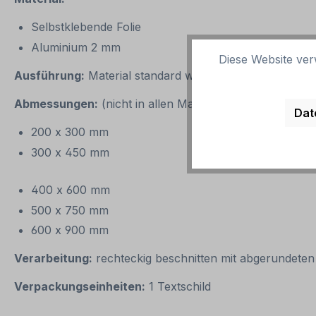
Selbstklebende Folie
Aluminium 2 mm
Diese Website ver
Ausführung:
Material standard weiß, Text schwarz. Alt
Abmessungen:
(nicht in allen Materialien verfügbar)
Dat
200 x 300 mm
300 x 450 mm
400 x 600 mm
500 x 750 mm
600 x 900 mm
Verarbeitung:
rechteckig beschnitten mit abgerundeten
Verpackungseinheiten:
1 Textschild