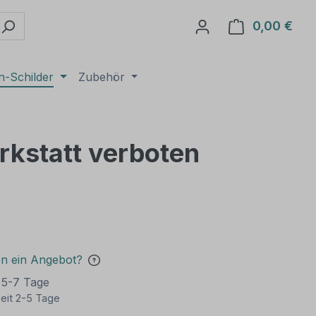
0,00 €
Ware
n-Schilder
Zubehör
rkstatt verboten
en ein Angebot?
t 5-7 Tage
eit 2-5 Tage