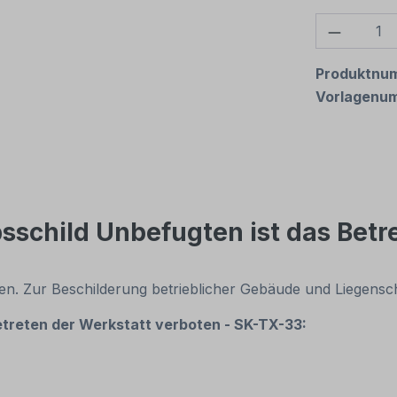
Produkt
Produktnu
Vorlagenu
sschild Unbefugten ist das Betr
ten. Zur Beschilderung betrieblicher Gebäude und Liegensc
etreten der Werkstatt verboten - SK-TX-33: