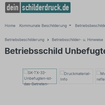
springen
Zur Hauptnavigation springen
Home
Kommunale Beschilderung
Betriebsbeschil
Betriebsbeschilderung
Betriebsschilder- u. Hinweise
Betriebsschild Unbefugte
Bildergalerie überspringen