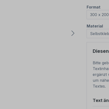
aus
Format
au
Material
Diesen
Bitte ge
Textinha
ergänzt 
um nähe
Textes.
Text ä