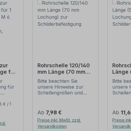
zur
Rohrschelle 120/140
Rohrsc
ge für
mm Länge (70 mm
Länge
(je 2 M
Lochung) zur
Lochun
ur
Bitte beachten Sie
Bitte be
Schilderbefestigung
Schild
ung für
unsere Hinweise zur
unsere 
ben,
.
Schellengrößen und
Schelle
sicheren
sichere
ur
Schilderbefestigung
Schilder
8 € / 1
ung:
(weiter unten).
(weiter 
Regulärer Preis:
Regulär
Ab
7,98 €
Ab
11,
l,
Rohrschellen nach der
Rohrsch
Preise inkl. MwSt. zzgl.
Preise ink
IVZ-Norm stellen die
IVZ-Norm
zgl.
Versandkosten
Versandk
it -
Standardbefestigungen
Standar