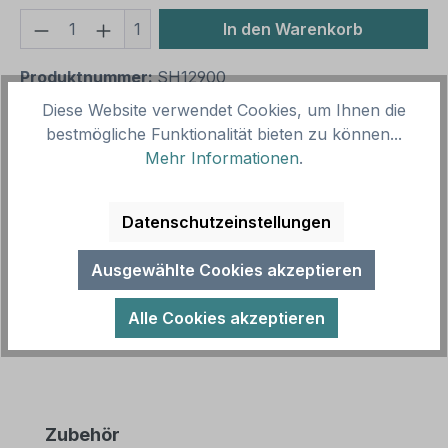
Produkt Anzahl: Gib den gewünschten We
1
In den Warenkorb
Produktnummer:
SH12900
Vorlagenummer:
HW-SA-06
Diese Website verwendet Cookies, um Ihnen die
bestmögliche Funktionalität bieten zu können...
Mehr Informationen
.
Beschreibung
Saunaschild - Aufguss nur vom Personal.
Datenschutzeinstellungen
Beschilderung von Saunen und
Entspannungsbereichen in diversen Ausführungen
Ausgewählte Cookies akzeptieren
und Größ…
Mehr
Alle Cookies akzeptieren
Produktgalerie überspringen
Zubehör