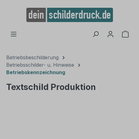
alt springen
Ware
Betriebsbeschilderung
Betriebsschilder- u. Hinweise
Betriebskennzeichnung
Textschild Produktion
Bildergalerie überspringen