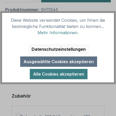
Produktnummer:
SH11545
Vorlagenummer:
TX-A-80
Diese Website verwendet Cookies, um Ihnen die
bestmögliche Funktionalität bieten zu können...
Mehr Informationen
.
Beschreibung
Textschild Produktion. Textschilder sind
Hinweisschilder mit reinen Textinhalten in
Datenschutzeinstellungen
zahlreichen Größen und Ausführungen. Sie…
Mehr
Ausgewählte Cookies akzeptieren
Alle Cookies akzeptieren
Produktgalerie überspringen
Zubehör