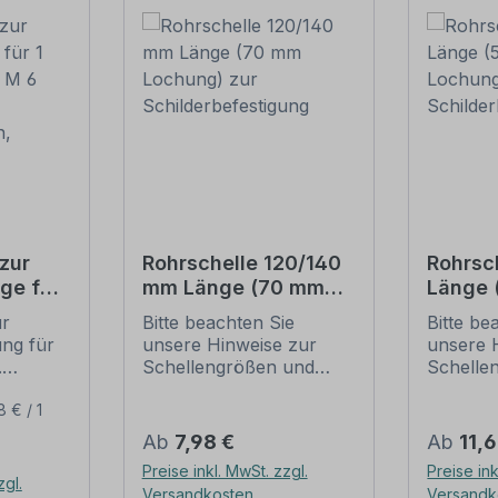
zur
Rohrschelle 120/140
Rohrsc
ge für
mm Länge (70 mm
Länge
(je 2 M
Lochung) zur
Lochun
ur
Bitte beachten Sie
Bitte be
Schilderbefestigung
Schild
ung für
unsere Hinweise zur
unsere 
ben,
.
Schellengrößen und
Schelle
sicheren
sichere
ur
Schilderbefestigung
Schilder
8 € / 1
ung:
(weiter unten).
(weiter 
Regulärer Preis:
Regulär
Ab
7,98 €
Ab
11,
l,
Rohrschellen nach der
Rohrsch
Preise inkl. MwSt. zzgl.
Preise ink
IVZ-Norm stellen die
IVZ-Norm
zgl.
Versandkosten
Versandk