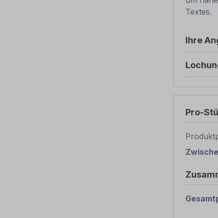
um nähe
Textes.
Ihre A
Lochun
Pro-St
Produktp
Zwisch
Zusam
Gesamtp