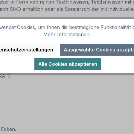
 dieser in Form von reinen Texthinweisen, Texthinweisen m
ach StVO erhältlich oder als Sonderschilder mit individue
wendet Cookies, um Ihnen die bestmögliche Funktionalität b
rt bis - Ihre Angabe - frei - Verkehrsschild VZ-1028-33:
Mehr Informationen
.
enschutzeinstellungen
Ausgewählte Cookies akzept
Alle Cookies akzeptieren
(RA 1)
 Ecken.