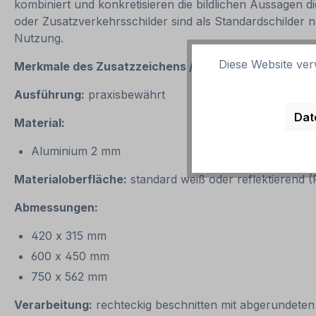
kombiniert und konkretisieren die bildlichen Aussagen
oder Zusatzverkehrsschilder sind als Standardschilder n
Nutzung.
Diese Website ver
Merkmale des Zusatzzeichens / Zusatzschildes
Zufah
Ausführung:
praxisbewährt
Dat
Material:
Aluminium 2 mm
Materialoberfläche:
standard weiß oder reflektierend 
Abmessungen:
420 x 315 mm
600 x 450 mm
750 x 562 mm
Verarbeitung:
rechteckig beschnitten mit abgerundeten