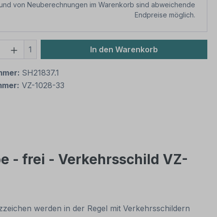
rund von Neuberechnungen im Warenkorb sind abweichende
Endpreise möglich.
 Anzahl: Gib den gewünschten Wert ein 
1
In den Warenkorb
mmer:
SH21837.1
mmer:
VZ-1028-33
 - frei - Verkehrsschild VZ-
tzzeichen werden in der Regel mit Verkehrsschildern