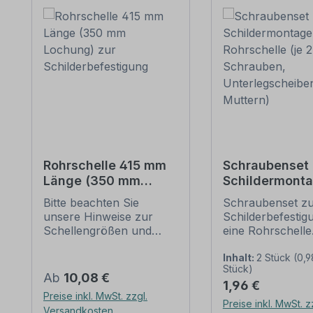
Rohrschelle 415 mm
Schraubenset 
Länge (350 mm
Schildermonta
Lochung) zur
1 Rohrschelle 
Bitte beachten Sie
Schraubenset z
Schilderbefestigung
6 Schrauben,
unsere Hinweise zur
Schilderbefestig
Unterlegschei
Schellengrößen und
eine Rohrschelle
Muttern)
sicheren
Merkmale dieses
Schilderbefestigung
Schraubensets z
Inhalt:
2 Stück
(0,9
Stück)
(weiter unten).
Schilderbefestig
Regulärer Preis:
Ab
10,08 €
Regulärer Preis:
1,96 €
Rohrschellen nach der
Ausführung: Stah
Preise inkl. MwSt. zzgl.
IVZ-Norm stellen die
feuerverzinkt
Preise inkl. MwSt. z
Versandkosten