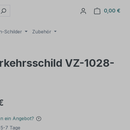
0,00 €
Ware
n-Schilder
Zubehör
Verkehrsschild VZ-1028-
€
en ein Angebot?
t 5-7 Tage