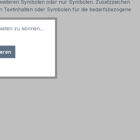
it weiteren Symbolen oder nur Symbolen. Zusatzzeichen
llen Textinhalten oder Symbolen für die bedarfsbezogene
ieten zu können...
ieren