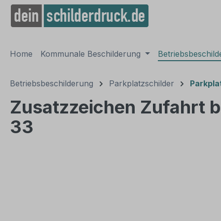
springen
Zur Hauptnavigation springen
Home
Kommunale Beschilderung
Betriebsbeschil
Betriebsbeschilderung
Parkplatzschilder
Parkpla
Zusatzzeichen Zufahrt bi
33
Bildergalerie überspringen