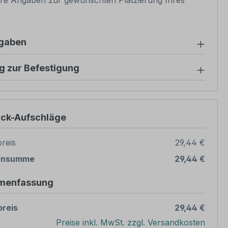
re Angaben zur gewünschten Platzierung Ihres
ngaben
g zur Befestigung
ück-Aufschläge
reis
29,44 €
ensumme
29,44 €
menfassung
reis
29,44 €
Preise inkl. MwSt. zzgl. Versandkosten