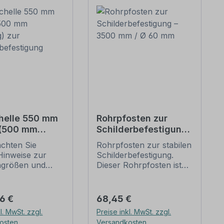
helle 550 mm
Rohrpfosten zur
 (500 mm
Schilderbefestigung
g) zur
– 3500 mm / Ø 60
achten Sie
Rohrpfosten zur stabilen
erbefestigung
mm
Hinweise zur
Schilderbefestigung.
ngrößen und
Dieser Rohrpfosten ist
n
für alle Rohrschellen mit
befestigung
einem Durchmesser von
unten).
60 mm geeignet.
er Preis:
Regulärer Preis:
66 €
68,45 €
ellen nach der
Merkmale dieses
l. MwSt. zzgl.
Preise inkl. MwSt. zzgl.
 stellen die
Rohrpfostens:
osten
Versandkosten