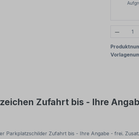
Aufg
Produkt
Produktnu
Vorlagenu
ichen Zufahrt bis - Ihre Angabe
 Parkplatzschilder Zufahrt bis - Ihre Angabe - frei. Zusa