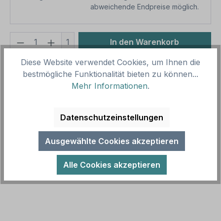
abweichende Endpreise möglich.
Produkt Anzahl: Gib den gewünschten We
1
In den Warenkorb
Diese Website verwendet Cookies, um Ihnen die
Produktnummer:
SH16027.1
bestmögliche Funktionalität bieten zu können...
Vorlagenummer:
VZ-1000-32
Mehr Informationen
.
Beschreibung
Datenschutzeinstellungen
Zusatzzeichen für Verkehrsschilder oder
Parkplatzschilder – Kreuzender Radverkehr von
Ausgewählte Cookies akzeptieren
links und rechts - Verkehrsschild VZ-1…
Mehr
Alle Cookies akzeptieren