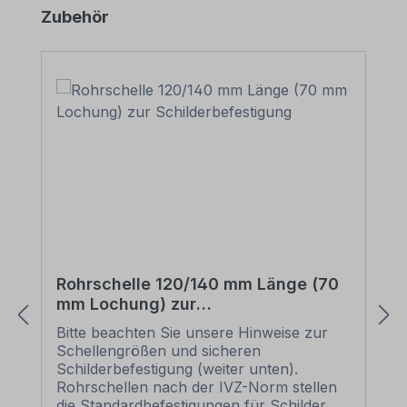
Produktgalerie überspringen
Zubehör
Rohrschelle 120/140 mm Länge (70
mm Lochung) zur
Schilderbefestigung
Bitte beachten Sie unsere Hinweise zur
Schellengrößen und sicheren
Schilderbefestigung (weiter unten).
Rohrschellen nach der IVZ-Norm stellen
die Standardbefestigungen für Schilder