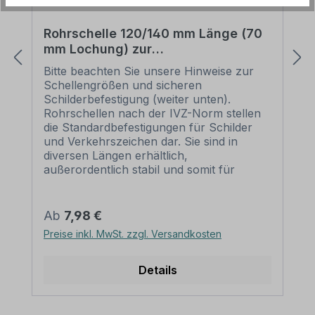
Rohrschelle 120/140 mm Länge (70
mm Lochung) zur
Schilderbefestigung
Bitte beachten Sie unsere Hinweise zur
Schellengrößen und sicheren
Schilderbefestigung (weiter unten).
Rohrschellen nach der IVZ-Norm stellen
die Standardbefestigungen für Schilder
und Verkehrszeichen dar. Sie sind in
diversen Längen erhältlich,
außerordentlich stabil und somit für
dauerhafte Befestigungen von
Aluminiumschildern bestens geeignet. Für
eine sichere Befestigung von Schildern mit
Regulärer Preis:
Ab
7,98 €
einer Höhe über 200 mm werden zwei
Preise inkl. MwSt. zzgl. Versandkosten
Rohrschellen benötigt. Merkmale dieser
Rohrschelle zur Schilderbefestigung:
Norm: nach IVZ Material: Stahl,
Details
feuerverzinkt Ausführung: zweiteilig zum
Verschrauben Schellenlänge: ca. 120
mm für Pfosten / Ø 60 mm ca. 140 mm