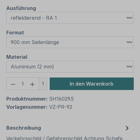
auswählen
Ausführung
auswählen
Format
auswählen
Material
Produkt Anzahl: Gib den gewünschten We
1
In den Warenkorb
Produktnummer:
SH16029.5
Vorlagenummer:
VZ-PR-92
Beschreibung
Verkehrsschild / Gefahrenschild Achtung Schafe.