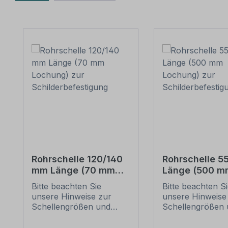
Produktgalerie überspringen
Rohrschelle 120/140
Rohrschelle 
mm Länge (70 mm
Länge (500 m
Lochung) zur
Lochung) zur
Bitte beachten Sie
Bitte beachten S
Schilderbefestigung
Schilderbefes
unsere Hinweise zur
unsere Hinweise
Schellengrößen und
Schellengrößen 
sicheren
sicheren
Schilderbefestigung
Schilderbefestig