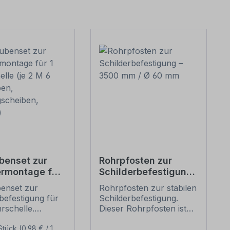
benset zur
Rohrpfosten zur
ermontage für
Schilderbefestigung
chelle (je 2 M
– 3500 mm / Ø 60
enset zur
Rohrpfosten zur stabilen
auben,
mm
befestigung für
Schilderbefestigung.
egscheiben,
rschelle.
Dieser Rohrpfosten ist
n)
e dieses
für alle Rohrschellen mit
ensets zur
einem Durchmesser von
Stück
(0,98 € / 1