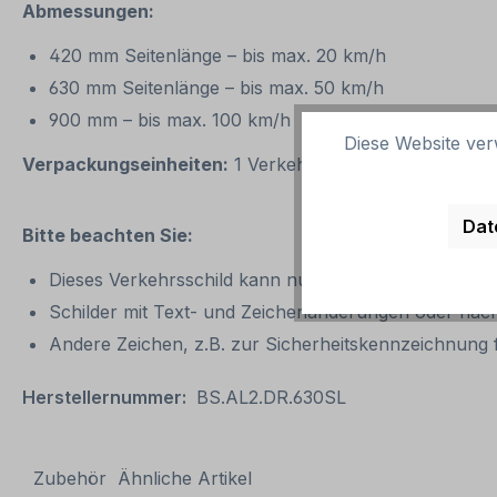
Abmessungen:
420 mm Seitenlänge – bis max. 20 km/h
630 mm Seitenlänge – bis max. 50 km/h
900 mm – bis max. 100 km/h
Diese Website ver
Verpackungseinheiten:
1 Verkehrszeichen / Verkehrss
Dat
Bitte beachten Sie:
Dieses Verkehrsschild kann nur unverändert gemäß d
Schilder mit Text- und Zeichenänderungen oder nach
Andere Zeichen, z.B. zur Sicherheitskennzeichnung f
Herstellernummer:
BS.AL2.DR.630SL
Zubehör
Ähnliche Artikel