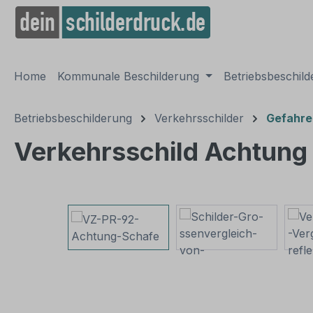
springen
Zur Hauptnavigation springen
Home
Kommunale Beschilderung
Betriebsbeschil
Betriebsbeschilderung
Verkehrsschilder
Gefahre
Verkehrsschild Achtung
Bildergalerie überspringen