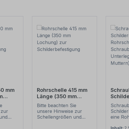
550 mm
Rohrschelle 415 mm
Schrau
m
Länge (350 mm
Schild
Lochung) zur
1 Rohrs
ie
Bitte beachten Sie
Schraub
tigung
Schilderbefestigung
6 Schr
 zur
unsere Hinweise zur
Schilder
Unterl
und
Schellengrößen und
eine Roh
Mutter
sicheren
Merkmal
ung
Schilderbefestigung
Schraub
Inhalt:
2 