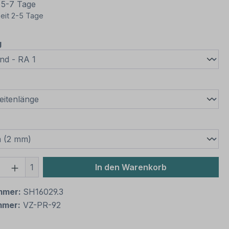
t 5-7 Tage
eit 2-5 Tage
auswählen
g
wählen
swählen
 Anzahl: Gib den gewünschten Wert ein 
1
In den Warenkorb
mmer:
SH16029.3
mmer:
VZ-PR-92