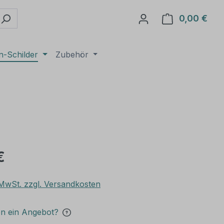
0,00 €
Ware
n-Schilder
Zubehör
€
. MwSt. zzgl. Versandkosten
en ein Angebot?