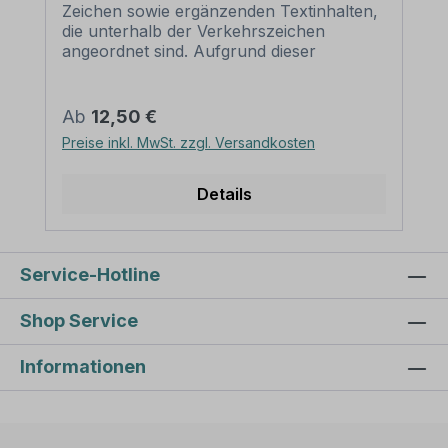
zur Schilderbefestigung liegen den
Zeichen sowie ergänzenden Textinhalten,
Schellen nicht bei – diese sind Zubehör
die unterhalb der Verkehrszeichen
und müssen separat erworben werden –
angeordnet sind. Aufgrund dieser
siehe Zubehör. Diese Rohrschelle ist
Kombination und auch der Möglichkeit,
nicht zur Befestigung von Schildern aus
bestehende Inhalte zu verändern, erfüllen
PVC-Hartschaum oder ähnlichen
Kombinationsschilder alle Anforderungen,
Regulärer Preis:
Ab
12,50 €
Materialien geeignet. Diese Materialien sind
um eine flexible, individuelle Beschilderung
Preise inkl. MwSt. zzgl. Versandkosten
zu weich und könnten beim Anziehen der
sicherzustellen. Wir führen zahlreiche
Schrauben/Muttern beschädigt werden
Kombinationsschilder für die betriebliche
bzw. brechen. Nutzen Sie daher diese
oder kommunale Beschilderung in vielen
Details
Rohrschellen nur in Verbindung mit 2 mm
Schildervarianten in standardisierten oder
Aluminiumschildern oder ähnlich harten
individuellen, an Ihre Bedürfnisse
Schildermaterialien.
angepassten Ausführungen. Merkmale
des Verkehrsschildes /
Service-Hotline
Kombinationsschildes Privatweg -
Durchfahrt verboten - Kombi – VZ-K-86:
Shop Service
Norm Verkehrszeichen: nach StVO
Material: Aluminium 2 mm
Informationen
Ausführung: standard weiß,
Verkehrszeichen, schwarzer oder farbiger
Text / Rahmen. Alternative Ausführungen
sind möglich. Abmessungen: 200 x 300