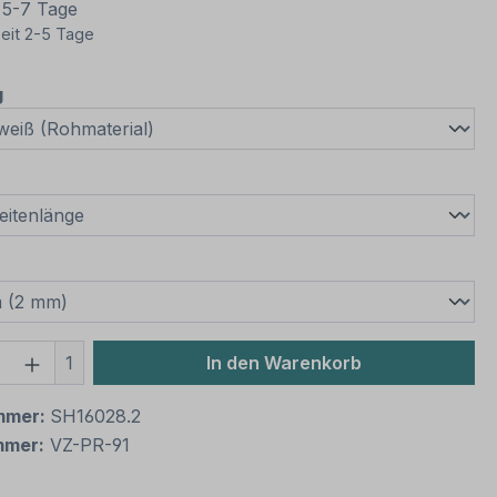
t 5-7 Tage
eit 2-5 Tage
auswählen
g
wählen
swählen
 Anzahl: Gib den gewünschten Wert ein 
1
In den Warenkorb
mmer:
SH16028.2
mmer:
VZ-PR-91