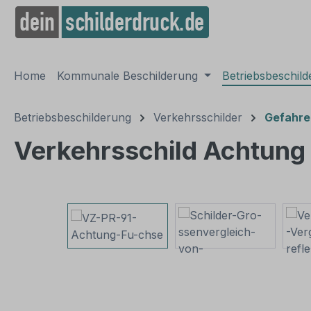
springen
Zur Hauptnavigation springen
Home
Kommunale Beschilderung
Betriebsbeschil
Betriebsbeschilderung
Verkehrsschilder
Gefahre
Verkehrsschild Achtung
Bildergalerie überspringen