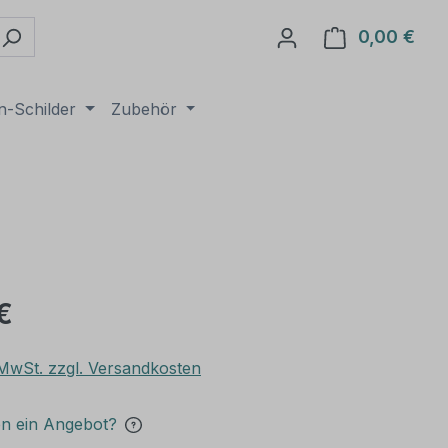
0,00 €
Ware
n-Schilder
Zubehör
€
. MwSt. zzgl. Versandkosten
en ein Angebot?