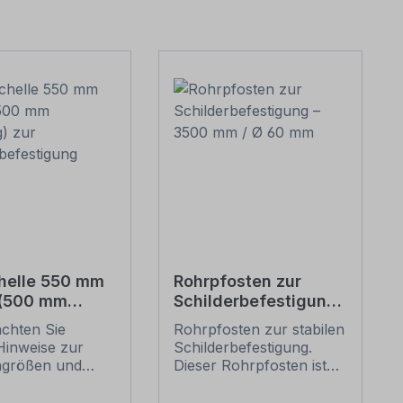
helle 550 mm
Rohrpfosten zur
 (500 mm
Schilderbefestigung
g) zur
– 3500 mm / Ø 60
achten Sie
Rohrpfosten zur stabilen
erbefestigung
mm
Hinweise zur
Schilderbefestigung.
ngrößen und
Dieser Rohrpfosten ist
n
für alle Rohrschellen mit
befestigung
einem Durchmesser von