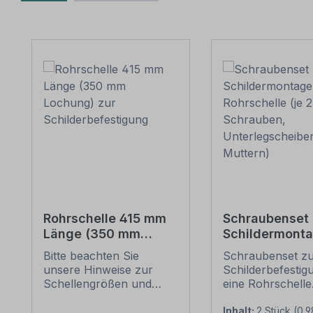
Produktgalerie überspringen
Rohrschelle 415 mm
Schraubenset 
Länge (350 mm
Schildermonta
Lochung) zur
1 Rohrschelle 
Bitte beachten Sie
Schraubenset z
Schilderbefestigung
6 Schrauben,
unsere Hinweise zur
Schilderbefestig
Unterlegschei
Schellengrößen und
eine Rohrschelle
Muttern)
sicheren
Merkmale dieses
Schilderbefestigung
Schraubensets z
Inhalt:
2 Stück
(0,9