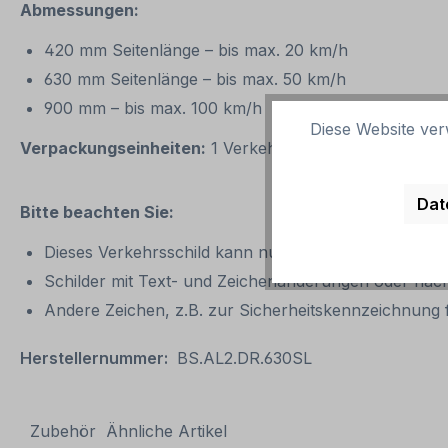
Abmessungen:
420 mm Seitenlänge – bis max. 20 km/h
630 mm Seitenlänge – bis max. 50 km/h
900 mm – bis max. 100 km/h
Diese Website ver
Verpackungseinheiten:
1 Verkehrszeichen / Verkehrss
Dat
Bitte beachten Sie:
Dieses Verkehrsschild kann nur unverändert gemäß d
Schilder mit Text- und Zeichenänderungen oder nach
Andere Zeichen, z.B. zur Sicherheitskennzeichnung f
Herstellernummer:
BS.AL2.DR.630SL
Zubehör
Ähnliche Artikel