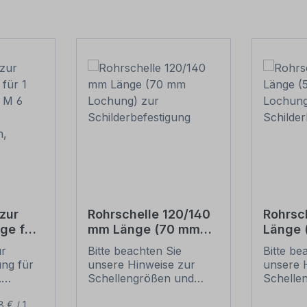
zur
Rohrschelle 120/140
Rohrsc
ge für
mm Länge (70 mm
Länge
(je 2 M
Lochung) zur
Lochun
ur
Bitte beachten Sie
Bitte be
Schilderbefestigung
Schild
ung für
unsere Hinweise zur
unsere 
ben,
.
Schellengrößen und
Schelle
sicheren
sichere
ur
Schilderbefestigung
Schilder
8 € / 1