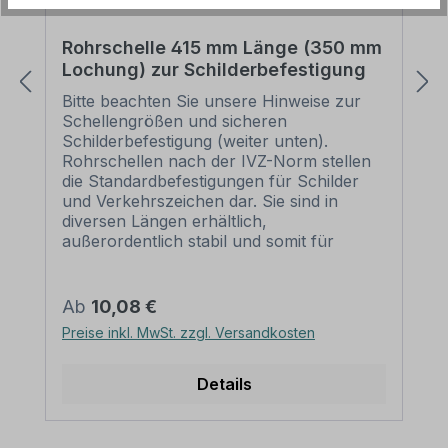
Rohrschelle 415 mm Länge (350 mm
Lochung) zur Schilderbefestigung
Bitte beachten Sie unsere Hinweise zur
Schellengrößen und sicheren
Schilderbefestigung (weiter unten).
Rohrschellen nach der IVZ-Norm stellen
die Standardbefestigungen für Schilder
und Verkehrszeichen dar. Sie sind in
diversen Längen erhältlich,
außerordentlich stabil und somit für
dauerhafte Befestigungen von
Aluminiumschildern bestens geeignet. Für
eine sichere Befestigung von Schildern mit
Regulärer Preis:
Ab
10,08 €
einer Höhe über 200 mm werden zwei
Preise inkl. MwSt. zzgl. Versandkosten
Rohrschellen benötigt. Merkmale dieser
Rohrschelle zur Schilderbefestigung:
Norm: nach IVZ Material: Stahl,
Details
feuerverzinkt Ausführung: zweiteilig zum
Verschrauben Schellenlänge: ca. 415
mm Lochung zur