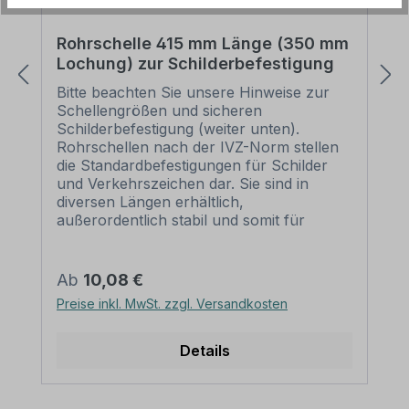
Rohrschelle 415 mm Länge (350 mm
Lochung) zur Schilderbefestigung
Bitte beachten Sie unsere Hinweise zur
Schellengrößen und sicheren
Schilderbefestigung (weiter unten).
Rohrschellen nach der IVZ-Norm stellen
die Standardbefestigungen für Schilder
und Verkehrszeichen dar. Sie sind in
diversen Längen erhältlich,
außerordentlich stabil und somit für
dauerhafte Befestigungen von
Aluminiumschildern bestens geeignet. Für
eine sichere Befestigung von Schildern mit
Regulärer Preis:
Ab
10,08 €
einer Höhe über 200 mm werden zwei
Preise inkl. MwSt. zzgl. Versandkosten
Rohrschellen benötigt. Merkmale dieser
Rohrschelle zur Schilderbefestigung:
Norm: nach IVZ Material: Stahl,
Details
feuerverzinkt Ausführung: zweiteilig zum
Verschrauben Schellenlänge: ca. 415
mm Lochung zur