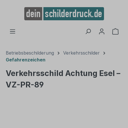
alt springen
Ware
Betriebsbeschilderung
Verkehrsschilder
Gefahrenzeichen
Verkehrsschild Achtung Esel –
VZ-PR-89
Bildergalerie überspringen