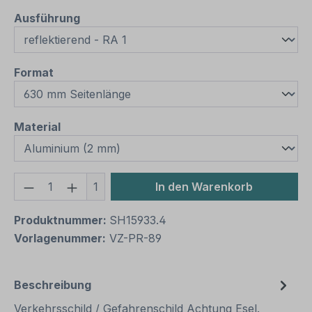
auswählen
Ausführung
auswählen
Format
auswählen
Material
Produkt Anzahl: Gib den gewünschten We
1
In den Warenkorb
Produktnummer:
SH15933.4
Vorlagenummer:
VZ-PR-89
Beschreibung
Verkehrsschild / Gefahrenschild Achtung Esel.