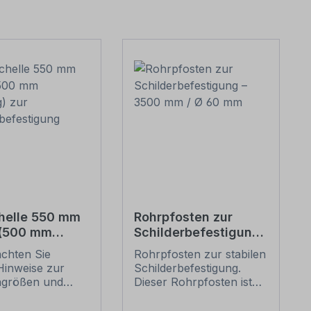
helle 550 mm
Rohrpfosten zur
 (500 mm
Schilderbefestigung
g) zur
– 3500 mm / Ø 60
achten Sie
Rohrpfosten zur stabilen
erbefestigung
mm
Hinweise zur
Schilderbefestigung.
ngrößen und
Dieser Rohrpfosten ist
n
für alle Rohrschellen mit
befestigung
einem Durchmesser von