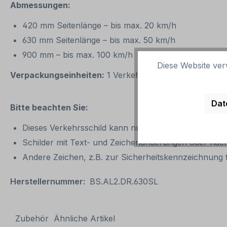
Abmessungen:
420 mm Seitenlänge – bis max. 20 km/h
630 mm Seitenlänge – bis max. 50 km/h
900 mm – bis max. 100 km/h
Diese Website ver
Verpackungseinheiten:
1 Verkehrszeichen / Verkehrss
Dat
Bitte beachten Sie:
Dieses Verkehrsschild kann nur unverändert gemäß d
Schilder mit Text- und Zeichenänderungen oder nach
Andere Zeichen, z.B. zur Sicherheitskennzeichnung f
Herstellernummer:
BS.AL2.DR.630SL
Zubehör
Ähnliche Artikel