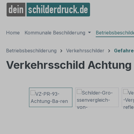
springen
Zur Hauptnavigation springen
Home
Kommunale Beschilderung
Betriebsbeschil
Betriebsbeschilderung
Verkehrsschilder
Gefahre
Verkehrsschild Achtung
Bildergalerie überspringen