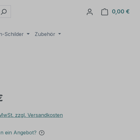
0,00 €
Ware
n-Schilder
Zubehör
€
. MwSt. zzgl. Versandkosten
en ein Angebot?