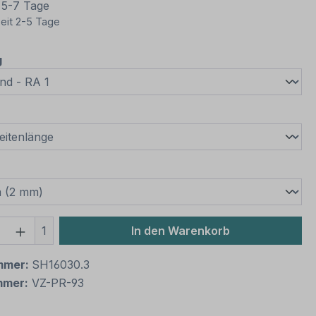
t 5-7 Tage
eit 2-5 Tage
auswählen
g
wählen
swählen
 Anzahl: Gib den gewünschten Wert ein 
1
In den Warenkorb
mmer:
SH16030.3
mmer:
VZ-PR-93