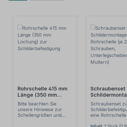
Produktgalerie überspringen
Rohrschelle 415 mm
Schraubenset 
Länge (350 mm
Schildermonta
Lochung) zur
1 Rohrschelle 
Bitte beachten Sie
Schraubenset z
Schilderbefestigung
6 Schrauben,
unsere Hinweise zur
Schilderbefestig
Unterlegschei
Schellengrößen und
eine Rohrschelle
Muttern)
sicheren
Merkmale dieses
Schilderbefestigung
Schraubensets z
Inhalt:
2 Stück
(0,9