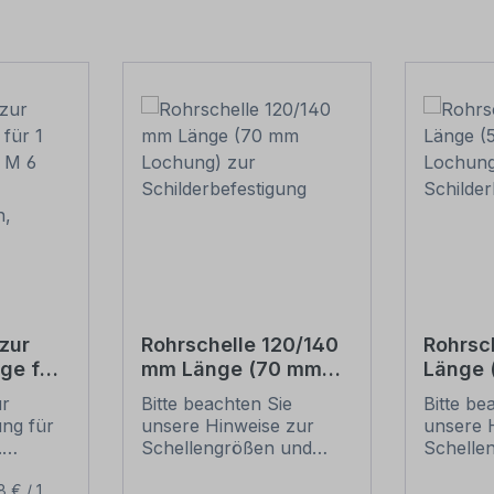
zur
Rohrschelle 120/140
Rohrsc
ge für
mm Länge (70 mm
Länge
(je 2 M
Lochung) zur
Lochun
ur
Bitte beachten Sie
Bitte be
Schilderbefestigung
Schild
ung für
unsere Hinweise zur
unsere 
ben,
.
Schellengrößen und
Schelle
sicheren
sichere
ur
Schilderbefestigung
Schilder
8 € / 1